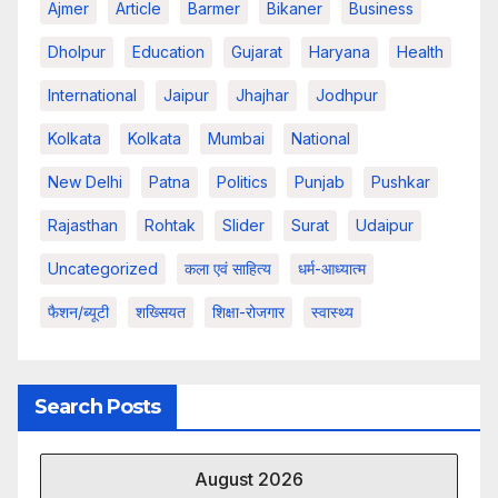
Ajmer
Article
Barmer
Bikaner
Business
Dholpur
Education
Gujarat
Haryana
Health
International
Jaipur
Jhajhar
Jodhpur
Kolkata
Kolkata
Mumbai
National
New Delhi
Patna
Politics
Punjab
Pushkar
Rajasthan
Rohtak
Slider
Surat
Udaipur
Uncategorized
कला एवं साहित्य
धर्म-आध्यात्म
फैशन/ब्यूटी
शख्सियत
शिक्षा-रोजगार
स्वास्थ्य
Search Posts
August 2026