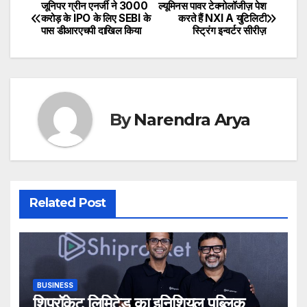
जूनिपर ग्रीन एनर्जी ने ₹3000
ल्यूमिनस पावर टेक्नोलॉजीज़ पेश
Post
करोड़ के IPO के लिए SEBI के
करते हैं NXI A युटिलिटी
पास डीआरएचपी दाखिल किया
स्ट्रिंग इन्वर्टर सीरीज़
navigation
By
Narendra Arya
Related Post
BUSINESS
शिपरॉकेट लिमिटेड का इनिशियल पब्लिक