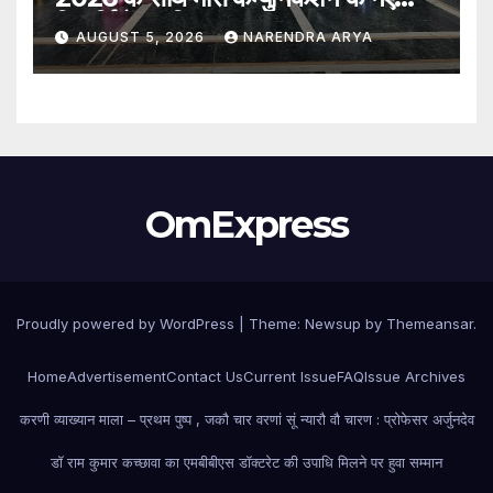
विद्यार्थियों का किया स्वागत
AUGUST 5, 2026
NARENDRA ARYA
OmExpress
Proudly powered by WordPress
|
Theme:
Newsup
by
Themeansar
.
Home
Advertisement
Contact Us
Current Issue
FAQ
Issue Archives
करणी व्याख्यान माला – प्रथम पुष्प , जकौ चार वरणां सूं न्यारौ वौ चारण : प्रोफेसर अर्जुनदेव
डॉ राम कुमार कच्छावा का एमबीबीएस डॉक्टरेट की उपाधि मिलने पर हुवा सम्मान