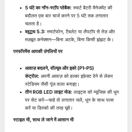
5
घंटे
का
नॉन-
स्टॉप
प्लेबैक:
स्मार्ट बैटरी मैनेजमेंट की
बदौलत एक बार चार्ज करने पर 5 घंटे तक लगातार
चलता है।
ब्लूटूथ 5.3:
स्मार्टफोन, टैबलेट या लैपटॉप से तेज़ और
मज़बूत कनेक्शन—बिना अटके, बिना किसी झंझट के।
परफॉरमेंस
आपकी
उंगलियों
पर
आवाज़
बदलने,
वॉल्यूम
और
इको (P1–P5)
कंट्रोल:
अपनी आवाज़ को हल्का इफ़ेक्ट देने से लेकर
स्टेडियम जैसी गूंज वाला बनाइए।
तीन RGB LED
लाइट
मोड:
लाइट्स को म्यूजिक की धुन
पर सेट करें—चाहे वो लगातार जलें, धुन के साथ पल्स
करें या डिस्को की तरह घूमें।
स्टाइल
भी,
साथ
ले
जाने
में
आसान
भी