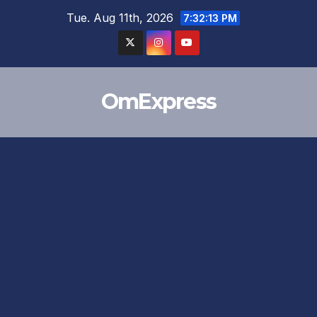
Skip
Tue. Aug 11th, 2026
7:32:14 PM
to
content
OmExpress