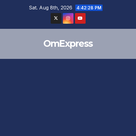
Skip
Sat. Aug 8th, 2026
4:42:29 PM
to
content
OmExpress