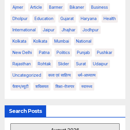
Ajmer
Article
Barmer
Bikaner
Business
Dholpur
Education
Gujarat
Haryana
Health
International
Jaipur
Jhajhar
Jodhpur
Kolkata
Kolkata
Mumbai
National
New Delhi
Patna
Politics
Punjab
Pushkar
Rajasthan
Rohtak
Slider
Surat
Udaipur
Uncategorized
कला एवं साहित्य
धर्म-आध्यात्म
फैशन/ब्यूटी
शख्सियत
शिक्षा-रोजगार
स्वास्थ्य
Search Posts