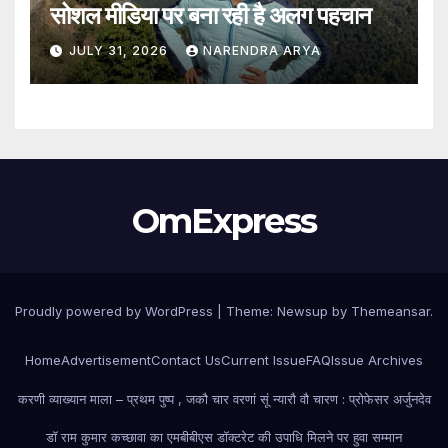
सोशल मीडिया पर बना रही है अलग पहचान
JULY 31, 2026
NARENDRA ARYA
OmExpress
Proudly powered by WordPress
|
Theme: Newsup by
Themeansar
.
Home
Advertisement
Contact Us
Current Issue
FAQ
Issue Archives
करणी व्याख्यान माला – प्रथम पुष्प , जकौ चार वरणां सूं न्यारौ वौ चारण : प्रोफेसर अर्जुनदेव
डॉ राम कुमार कच्छावा का एमबीबीएस डॉक्टरेट की उपाधि मिलने पर हुवा सम्मान