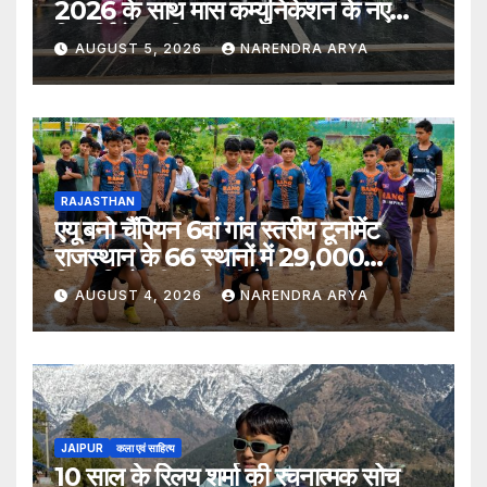
2026 के साथ मास कम्युनिकेशन के नए
विद्यार्थियों का किया स्वागत
AUGUST 5, 2026
NARENDRA ARYA
RAJASTHAN
एयू बनो चैंपियन 6वां गांव स्तरीय टूर्नामेंट
राजस्थान के 66 स्थानों में 29,000
खिलाड़ियों की भागीदारी के साथ संपन्न हुआ
AUGUST 4, 2026
NARENDRA ARYA
JAIPUR
कला एवं साहित्य
10 साल के रिलय शर्मा की रचनात्मक सोच