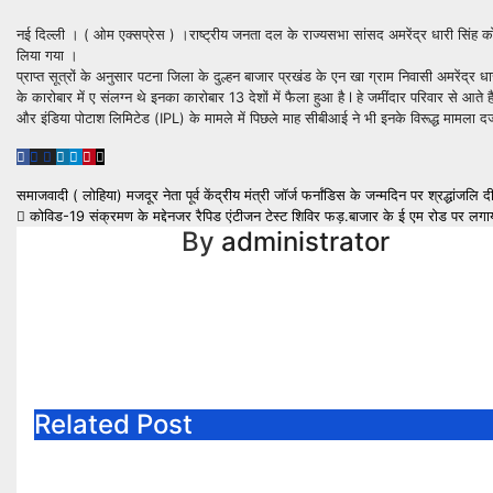
नई दिल्ली । ( ओम एक्सप्रेस ) ।राष्ट्रीय जनता दल के राज्यसभा सांसद अमरेंद्र धारी सिंह क
लिया गया ।
प्राप्त सूत्रों के अनुसार पटना जिला के दुल्हन बाजार प्रखंड के एन खा ग्राम निवासी अमरें
के कारोबार में ए संलग्न थे इनका कारोबार 13 देशों में फैला हुआ है l हे जमींदार परिवार से आते 
और इंडिया पोटाश लिमिटेड (IPL) के मामले में पिछले माह सीबीआई ने भी इनके विरूद्ध मामला दर्
Post
समाजवादी ( लोहिया) मजदूर नेता पूर्व केंद्रीय मंत्री जॉर्ज फर्नांडिस के जन्मदिन पर श्रद्धांजलि 
कोविड-19 संक्रमण के मद्देनजर रैपिड एंटीजन टेस्ट शिविर फड़.बाजार के ई एम रोड पर लगा
navigation
By
administrator
Related Post
Jaipur
Uncategori
उन्नति
Uncategorized