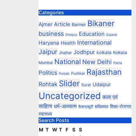
Categories
Bikaner
Article
Ajmer
Barmer
business
Education
Dholpur
Gujarat
International
Haryana
Health
Jaipur
Jodhpur
kolkata
Kolkata
Jhajhar
National
New Delhi
Mumbai
Patna
Rajasthan
Politics
Pushkar
Punjab
Slider
Rohtak
Udaipur
Surat
Uncategorized
कला एवं
साहित्य
धर्म-आध्यात्म
शिक्षा-रोजगार
शख्सियत
फैशन/ब्यूटी
स्वास्थ्य
Search Posts
M
T
W
T
F
S
S