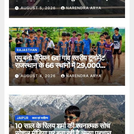
विद्यार्थियों का किया स्वागत
AUGUST 5, 2026
NARENDRA ARYA
RAJASTHAN
एयू बनो चैंपियन 6वां गांव स्तरीय टूर्नामेंट
राजस्थान के 66 स्थानों में 29,000
खिलाड़ियों की भागीदारी के साथ संपन्न हुआ
AUGUST 4, 2026
NARENDRA ARYA
JAIPUR
कला एवं साहित्य
10 साल के रिलय शर्मा की रचनात्मक सोच
सोशल मीडिया पर बना रही है अलग पहचान