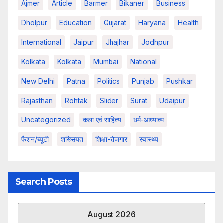
Ajmer
Article
Barmer
Bikaner
Business
Dholpur
Education
Gujarat
Haryana
Health
International
Jaipur
Jhajhar
Jodhpur
Kolkata
Kolkata
Mumbai
National
New Delhi
Patna
Politics
Punjab
Pushkar
Rajasthan
Rohtak
Slider
Surat
Udaipur
Uncategorized
कला एवं साहित्य
धर्म-आध्यात्म
फैशन/ब्यूटी
शख्सियत
शिक्षा-रोजगार
स्वास्थ्य
Search Posts
August 2026