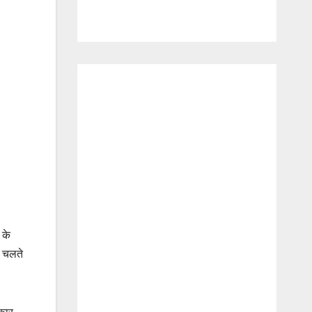
 के
े चलते
रकार