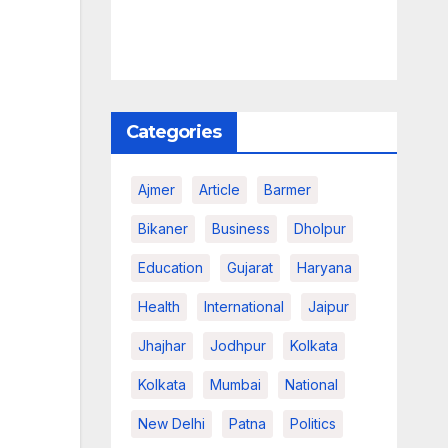
Categories
Ajmer
Article
Barmer
Bikaner
Business
Dholpur
Education
Gujarat
Haryana
Health
International
Jaipur
Jhajhar
Jodhpur
Kolkata
Kolkata
Mumbai
National
New Delhi
Patna
Politics