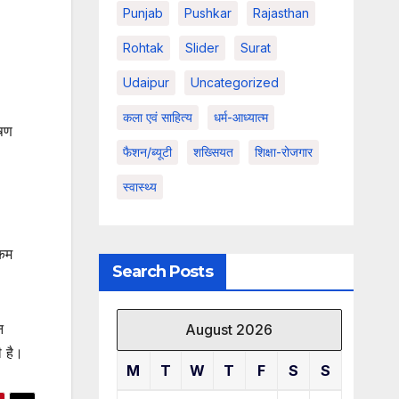
Punjab
Pushkar
Rajasthan
Rohtak
Slider
Surat
Udaipur
Uncategorized
कला एवं साहित्य
धर्म-आध्यात्म
ूषण
फैशन/ब्यूटी
शख्सियत
शिक्षा-रोजगार
स्वास्थ्य
 कम
Search Posts
न
August 2026
ी है।
M
T
W
T
F
S
S