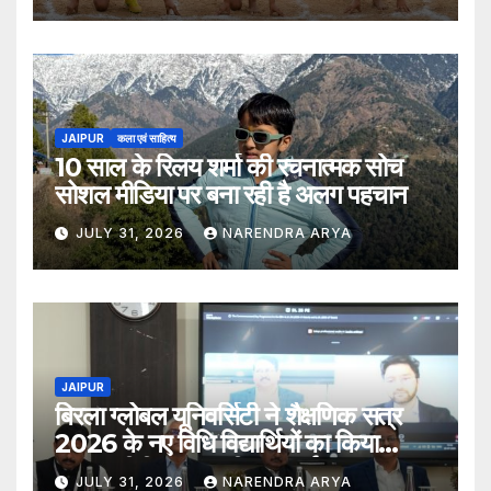
JAIPUR
कला एवं साहित्य
10 साल के रिलय शर्मा की रचनात्मक सोच
सोशल मीडिया पर बना रही है अलग पहचान
JULY 31, 2026
NARENDRA ARYA
JAIPUR
बिरला ग्लोबल यूनिवर्सिटी ने शैक्षणिक सत्र
2026 के नए विधि विद्यार्थियों का किया
स्वागत बीबीए एलएल.बी. (ऑनर्स) 2026–31
JULY 31, 2026
NARENDRA ARYA