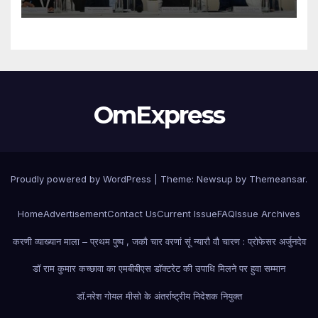
एवं एलएल.एम. 2026–27 पाठ्यक्रमों के
विद्यार्थियों ने शुरू की अपनी शैक्षणिक यात्रा
OmExpress
Proudly powered by WordPress
|
Theme: Newsup by
Themeansar
.
Home
Advertisement
Contact Us
Current Issue
FAQ
Issue Archives
करणी व्याख्यान माला – प्रथम पुष्प , जकौ चार वरणां सूं न्यारौ वौ चारण : प्रोफेसर अर्जुनदेव
डॉ राम कुमार कच्छावा का एमबीबीएस डॉक्टरेट की उपाधि मिलने पर हुवा सम्मान
डॉ.नरेश गोयल मीसो के अंतर्राष्ट्रीय निदेशक नियुक्त