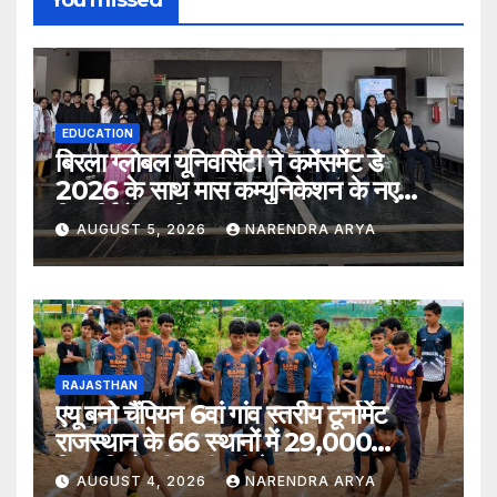
You missed
EDUCATION
बिरला ग्लोबल यूनिवर्सिटी ने कमेंसमेंट डे
2026 के साथ मास कम्युनिकेशन के नए
विद्यार्थियों का किया स्वागत
AUGUST 5, 2026
NARENDRA ARYA
RAJASTHAN
एयू बनो चैंपियन 6वां गांव स्तरीय टूर्नामेंट
राजस्थान के 66 स्थानों में 29,000
खिलाड़ियों की भागीदारी के साथ संपन्न हुआ
AUGUST 4, 2026
NARENDRA ARYA