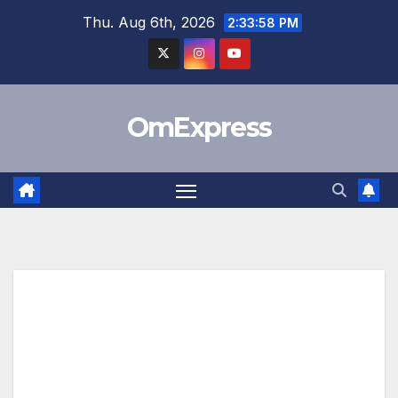
Skip
Thu. Aug 6th, 2026
2:33:59 PM
to
content
OmExpress