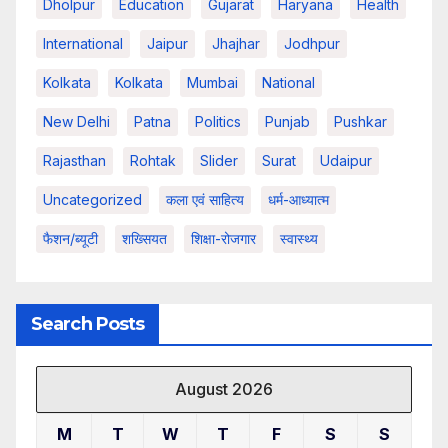
Dholpur
Education
Gujarat
Haryana
Health
International
Jaipur
Jhajhar
Jodhpur
Kolkata
Kolkata
Mumbai
National
New Delhi
Patna
Politics
Punjab
Pushkar
Rajasthan
Rohtak
Slider
Surat
Udaipur
Uncategorized
कला एवं साहित्य
धर्म-आध्यात्म
फैशन/ब्यूटी
शख्सियत
शिक्षा-रोजगार
स्वास्थ्य
Search Posts
August 2026
M
T
W
T
F
S
S