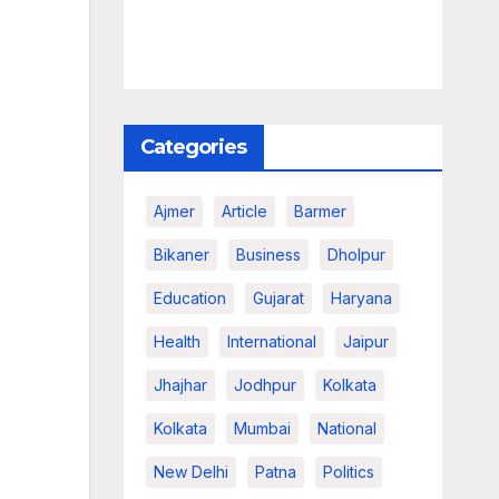
Categories
Ajmer
Article
Barmer
Bikaner
Business
Dholpur
Education
Gujarat
Haryana
Health
International
Jaipur
Jhajhar
Jodhpur
Kolkata
Kolkata
Mumbai
National
New Delhi
Patna
Politics