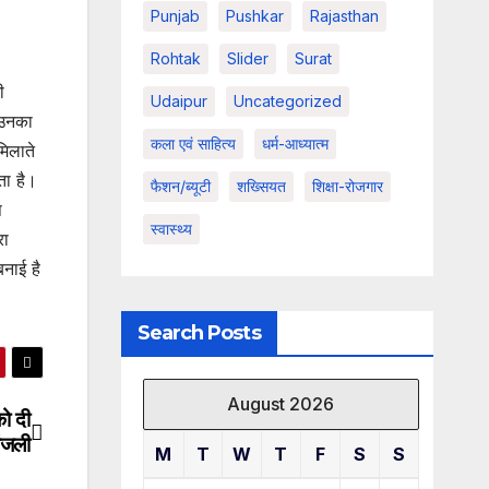
Punjab
Pushkar
Rajasthan
Rohtak
Slider
Surat
ी
Udaipur
Uncategorized
े उनका
कला एवं साहित्य
धर्म-आध्यात्म
मिलाते
हता है।
फैशन/ब्यूटी
शख्सियत
शिक्षा-रोजगार
ष
स्वास्थ्य
रा
नाई है
Search Posts
August 2026
को दी
ांजली
M
T
W
T
F
S
S