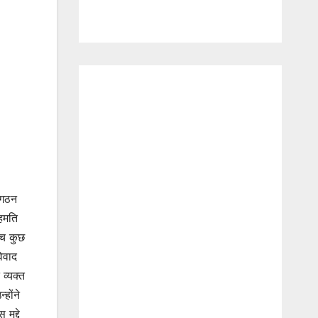
ंगठन
सहमति
ीच कुछ
िवाद
व्यक्त
होंने
मुद्दे