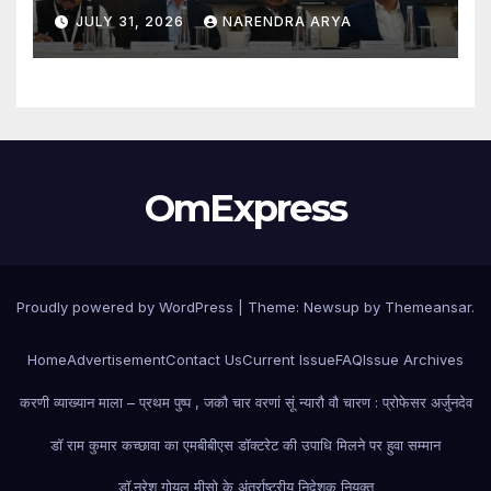
स्वागत बीबीए एलएल.बी. (ऑनर्स) 2026–31
JULY 31, 2026
NARENDRA ARYA
एवं एलएल.एम. 2026–27 पाठ्यक्रमों के
विद्यार्थियों ने शुरू की अपनी शैक्षणिक यात्रा
OmExpress
Proudly powered by WordPress
|
Theme: Newsup by
Themeansar
.
Home
Advertisement
Contact Us
Current Issue
FAQ
Issue Archives
करणी व्याख्यान माला – प्रथम पुष्प , जकौ चार वरणां सूं न्यारौ वौ चारण : प्रोफेसर अर्जुनदेव
डॉ राम कुमार कच्छावा का एमबीबीएस डॉक्टरेट की उपाधि मिलने पर हुवा सम्मान
डॉ.नरेश गोयल मीसो के अंतर्राष्ट्रीय निदेशक नियुक्त