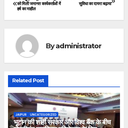
Post
को मिली जमानत कार्यकर्ताओं में
सुविधा का दायरा बढ़ाया
हर्ष का माहौल
navigation
By
administrator
Related Post
JAIPUR
UNCATEGORIZED
भूटान की शाही सरकार और विश्व बैंक के बीच