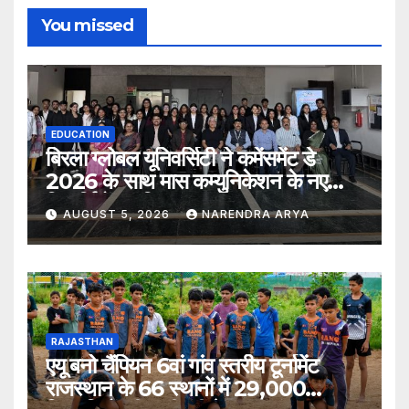
You missed
EDUCATION
बिरला ग्लोबल यूनिवर्सिटी ने कमेंसमेंट डे
2026 के साथ मास कम्युनिकेशन के नए
विद्यार्थियों का किया स्वागत
AUGUST 5, 2026
NARENDRA ARYA
RAJASTHAN
एयू बनो चैंपियन 6वां गांव स्तरीय टूर्नामेंट
राजस्थान के 66 स्थानों में 29,000