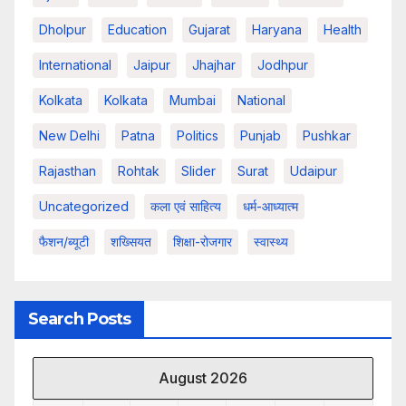
Dholpur
Education
Gujarat
Haryana
Health
International
Jaipur
Jhajhar
Jodhpur
Kolkata
Kolkata
Mumbai
National
New Delhi
Patna
Politics
Punjab
Pushkar
Rajasthan
Rohtak
Slider
Surat
Udaipur
Uncategorized
कला एवं साहित्य
धर्म-आध्यात्म
फैशन/ब्यूटी
शख्सियत
शिक्षा-रोजगार
स्वास्थ्य
Search Posts
August 2026