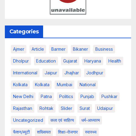
Categories
Ajmer
Article
Barmer
Bikaner
Business
Dholpur
Education
Gujarat
Haryana
Health
International
Jaipur
Jhajhar
Jodhpur
Kolkata
Kolkata
Mumbai
National
New Delhi
Patna
Politics
Punjab
Pushkar
Rajasthan
Rohtak
Slider
Surat
Udaipur
Uncategorized
कला एवं साहित्य
धर्म-आध्यात्म
फैशन/ब्यूटी
शख्सियत
शिक्षा-रोजगार
स्वास्थ्य