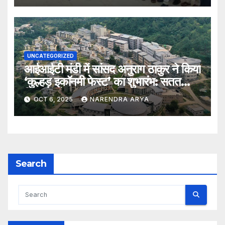
UNCATEGORIZED
आईआईटी मंडी में सांसद अनुराग ठाकुर ने किया
‘कुल्हड़ इकॉनमी फेस्ट’ का शुभारंभ: सतत
विकास और नवाचार का उत्सव
OCT 6, 2025
NARENDRA ARYA
Search