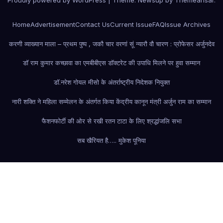
Proudly powered by WordPress
|
Theme: Newsup by
Themeansar
.
Home
Advertisement
Contact Us
Current Issue
FAQ
Issue Archives
करणी व्याख्यान माला – प्रथम पुष्प , जकौ चार वरणां सूं न्यारौ वौ चारण : प्रोफेसर अर्जुनदेव
डॉ राम कुमार कच्छावा का एमबीबीएस डॉक्टरेट की उपाधि मिलने पर हुवा सम्मान
डॉ.नरेश गोयल मीसो के अंतर्राष्ट्रीय निदेशक नियुक्त
नारी शक्ति ने महिला सम्मेलन के अंतर्गत किया केंद्रीय कानून मंत्री अर्जुन राम का सम्मान
फैशन
फोर्टी की ओर से रखी रतन टाटा के लिए श्रद्धांजलि सभा
सब खैरियत है….. मुकेश पूनिया