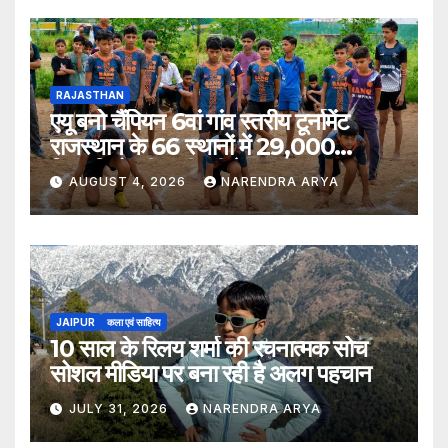
RAJASTHAN
एयू बनो चैंपियन 6वां गांव स्तरीय टूर्नामेंट
राजस्थान के 66 स्थानों में 29,000
खिलाड़ियों की भागीदारी के साथ संपन्न हुआ
AUGUST 4, 2026
NARENDRA ARYA
JAIPUR
कला एवं साहित्य
10 साल के रिलय शर्मा की रचनात्मक सोच
सोशल मीडिया पर बना रही है अलग पहचान
JULY 31, 2026
NARENDRA ARYA