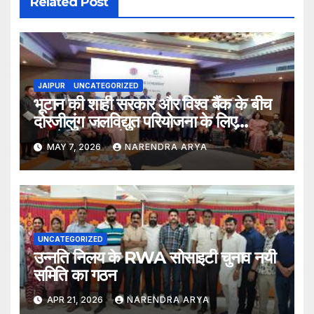
Related Post
JAIPUR
UNCATEGORIZED
भूटान की शाही सरकार और विश्व बैंक के बीच
दोरजीलुंग जलविद्युत परियोजना के लिए
फाइनेंसिंग समझौते पर हस्ताक्षर
MAY 7, 2026
NARENDRA ARYA
UNCATEGORIZED
उन्नति निलय के RWA सोसाइटी चुनाव नयी
समिति का गठन
APR 21, 2026
NARENDRA ARYA