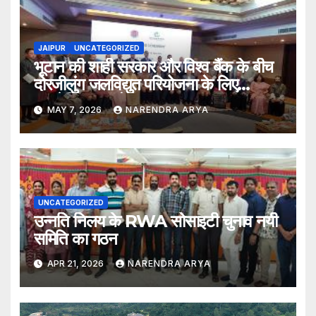
JAIPUR
UNCATEGORIZED
भूटान की शाही सरकार और विश्व बैंक के बीच
दोरजीलुंग जलविद्युत परियोजना के लिए
फाइनेंसिंग समझौते पर हस्ताक्षर
MAY 7, 2026
NARENDRA ARYA
UNCATEGORIZED
उन्नति निलय के RWA सोसाइटी चुनाव नयी
समिति का गठन
APR 21, 2026
NARENDRA ARYA