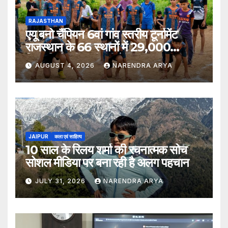
RAJASTHAN
एयू बनो चैंपियन 6वां गांव स्तरीय टूर्नामेंट
राजस्थान के 66 स्थानों में 29,000
खिलाड़ियों की भागीदारी के साथ संपन्न हुआ
AUGUST 4, 2026
NARENDRA ARYA
JAIPUR
कला एवं साहित्य
10 साल के रिलय शर्मा की रचनात्मक सोच
सोशल मीडिया पर बना रही है अलग पहचान
JULY 31, 2026
NARENDRA ARYA