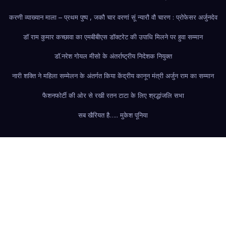
करणी व्याख्यान माला – प्रथम पुष्प , जकौ चार वरणां सूं न्यारौ वौ चारण : प्रोफेसर अर्जुनदेव
डॉ राम कुमार कच्छावा का एमबीबीएस डॉक्टरेट की उपाधि मिलने पर हुवा सम्मान
डॉ.नरेश गोयल मीसो के अंतर्राष्ट्रीय निदेशक नियुक्त
नारी शक्ति ने महिला सम्मेलन के अंतर्गत किया केंद्रीय कानून मंत्री अर्जुन राम का सम्मान
फैशन
फोर्टी की ओर से रखी रतन टाटा के लिए श्रद्धांजलि सभा
सब खैरियत है….. मुकेश पूनिया