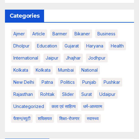
Categories
Ajmer
Article
Barmer
Bikaner
Business
Dholpur
Education
Gujarat
Haryana
Health
International
Jaipur
Jhajhar
Jodhpur
Kolkata
Kolkata
Mumbai
National
New Delhi
Patna
Politics
Punjab
Pushkar
Rajasthan
Rohtak
Slider
Surat
Udaipur
Uncategorized
कला एवं साहित्य
धर्म-आध्यात्म
फैशन/ब्यूटी
शख्सियत
शिक्षा-रोजगार
स्वास्थ्य