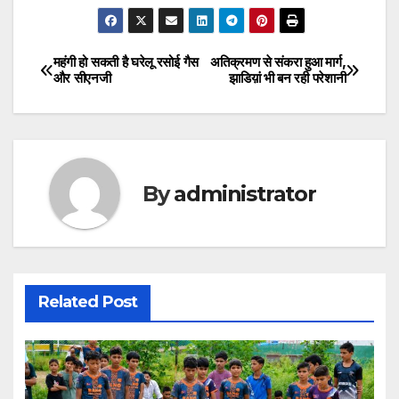
महंगी हो सकती है घरेलू रसोई गैस
अतिक्रमण से संकरा हुआ मार्ग,
Post
और सीएनजी
झाडिय़ां भी बन रही परेशानी
navigation
By
administrator
Related Post