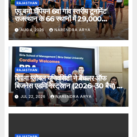
RAJASTHAN
एयू बनो चैंपियन 6वां गांव स्तरीय टूर्नामेंट
राजस्थान के 66 स्थानों में 29,000
खिलाड़ियों की भागीदारी के साथ संपन्न हुआ
AUG 4, 2026
NARENDRA ARYA
RAJASTHAN
बिरला ग्लोबल यूनिवर्सिटी ने बैचलर ऑफ
बिजनेस एडमिनिस्ट्रेशन (2026–30 बैच) के
लिए दीक्षारंभ समारोह का आयोजन किया
JUL 22, 2026
NARENDRA ARYA
RAJASTHAN