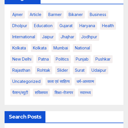
Ajmer
Article
Barmer
Bikaner
Business
Dholpur
Education
Gujarat
Haryana
Health
International
Jaipur
Jhajhar
Jodhpur
Kolkata
Kolkata
Mumbai
National
New Delhi
Patna
Politics
Punjab
Pushkar
Rajasthan
Rohtak
Slider
Surat
Udaipur
Uncategorized
कला एवं साहित्य
धर्म-आध्यात्म
फैशन/ब्यूटी
शख्सियत
शिक्षा-रोजगार
स्वास्थ्य
Search Posts