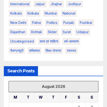
International
Jaipur
Jhajhar
Jodhpur
Kolkata
Kolkata
Mumbai
National
New Delhi
Patna
Politics
Punjab
Pushkar
Rajasthan
Rohtak
Slider
Surat
Udaipur
Uncategorized
कला एवं साहित्य
धर्म-आध्यात्म
फैशन/ब्यूटी
शख्सियत
शिक्षा-रोजगार
स्वास्थ्य
Search Posts
August 2026
M
T
W
T
F
S
S