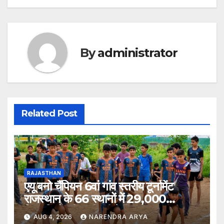
navigation
By
administrator
Related Post
RAJASTHAN
एयू बनो चैंपियन 6वां गांव स्तरीय टूर्नामेंट
राजस्थान के 66 स्थानों में 29,000
खिलाड़ियों की भागीदारी के साथ संपन्न हुआ
AUG 4, 2026
NARENDRA ARYA