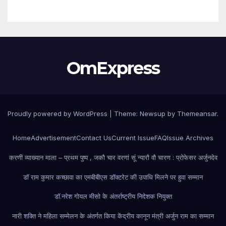
विद्यार्थियों ने शुरू की अपनी शैक्षणिक यात्रा
OmExpress
Proudly powered by WordPress
|
Theme: Newsup by
Themeansar
.
Home
Advertisement
Contact Us
Current Issue
FAQ
Issue Archives
करणी व्याख्यान माला – प्रथम पुष्प , जकौ चार वरणां सूं न्यारौ वौ चारण : प्रोफेसर अर्जुनदेव
डॉ राम कुमार कच्छावा का एमबीबीएस डॉक्टरेट की उपाधि मिलने पर हुवा सम्मान
डॉ.नरेश गोयल मीसो के अंतर्राष्ट्रीय निदेशक नियुक्त
नारी शक्ति ने महिला सम्मेलन के अंतर्गत किया केंद्रीय कानून मंत्री अर्जुन राम का सम्मान