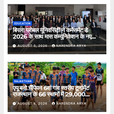
EDUCATION
बिरला ग्लोबल यूनिवर्सिटी ने कमेंसमेंट डे
2026 के साथ मास कम्युनिकेशन के नए
विद्यार्थियों का किया स्वागत
AUGUST 5, 2026
NARENDRA ARYA
RAJASTHAN
एयू बनो चैंपियन 6वां गांव स्तरीय टूर्नामेंट
राजस्थान के 66 स्थानों में 29,000
खिलाड़ियों की भागीदारी के साथ संपन्न हुआ
AUGUST 4, 2026
NARENDRA ARYA