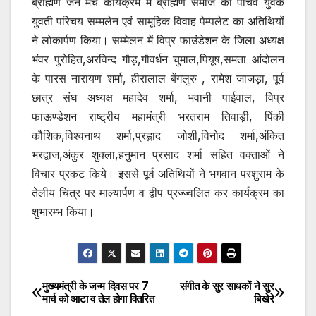
ब्राह्मण जन मंच कार्यक्रम में ब्राह्मण समाज का पांचवे युवक
युवती परिचय सम्मलेन एवं सामूहिक विवाह पेम्पलेट का अतिथियों
ने लोकार्पण किया। सम्मेलन में विप्र फाउंडेशन के जिला अध्यक्ष
भंवर पुरोहित,अरविन्द गौड़,गौवर्धन चुमाल,पियूष,समता आंदोलन
के पारस नारायण शर्मा, हीरालाल बेंगलुरु , रामेश जाजड़ा, पूर्व
छात्र संघ अध्यक्ष महादेव शर्मा, भवानी पाईवाल, विप्र
फाऊण्डेशन राष्ट्रीय महामंत्री भरतराम तिवाड़ी, पिंकी
कौशिक,विश्वनाथ शर्मा,प्रह्लाद जोशी,विनोद शर्मा,अंकित
भरद्वाज,अंकुर शुक्ला,हनुमान प्रसाद शर्मा सहित वक्ताओं ने
विचार प्रकट किये। इससे पूर्व अतिथियों ने भगवान परशुराम के
तेलीय चित्र पर माल्यार्पण व द्वीप प्रज्ज्वलित कर कार्यक्रम का
शुभारम्भ किया।
मुख्यमंत्री के जन्म दिवस पर 7
संगीत के सुर साधकों ने सुर
Post
मार्च को आटा व तेल होगा वितरित
बिखेरे