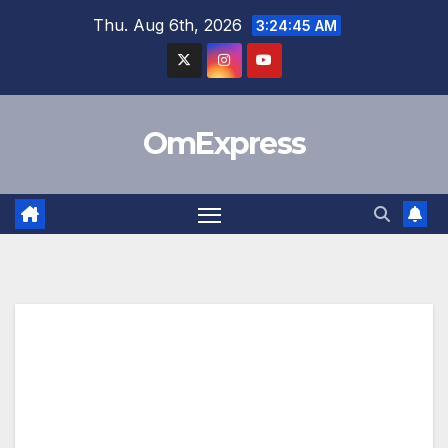
Skip
Thu. Aug 6th, 2026
3:24:46 AM
to
content
OmExpress