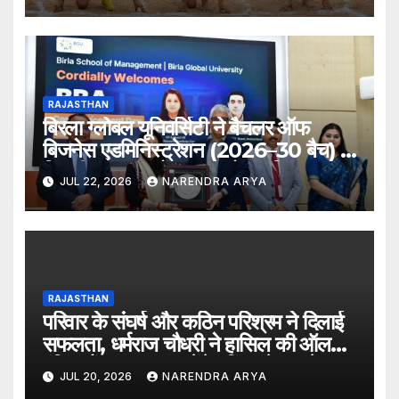
RAJASTHAN
बिरला ग्लोबल यूनिवर्सिटी ने बैचलर ऑफ
बिजनेस एडमिनिस्ट्रेशन (2026–30 बैच) के
लिए दीक्षारंभ समारोह का आयोजन किया
JUL 22, 2026
NARENDRA ARYA
RAJASTHAN
परिवार के संघर्ष और कठिन परिश्रम ने दिलाई
सफलता, धर्मराज चौधरी ने हासिल की ऑल
इंडिया रैंक 6400, बनेंगे परिवार के पहले
JUL 20, 2026
NARENDRA ARYA
डॉक्टर