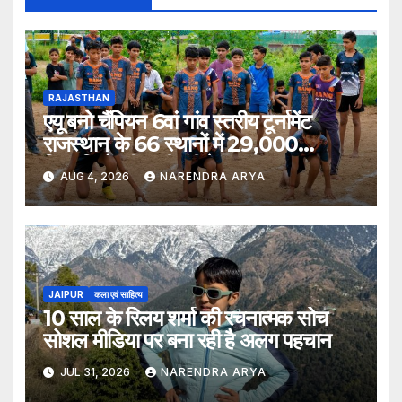
RAJASTHAN
एयू बनो चैंपियन 6वां गांव स्तरीय टूर्नामेंट
राजस्थान के 66 स्थानों में 29,000
खिलाड़ियों की भागीदारी के साथ संपन्न हुआ
AUG 4, 2026
NARENDRA ARYA
JAIPUR
कला एवं साहित्य
10 साल के रिलय शर्मा की रचनात्मक सोच
सोशल मीडिया पर बना रही है अलग पहचान
JUL 31, 2026
NARENDRA ARYA