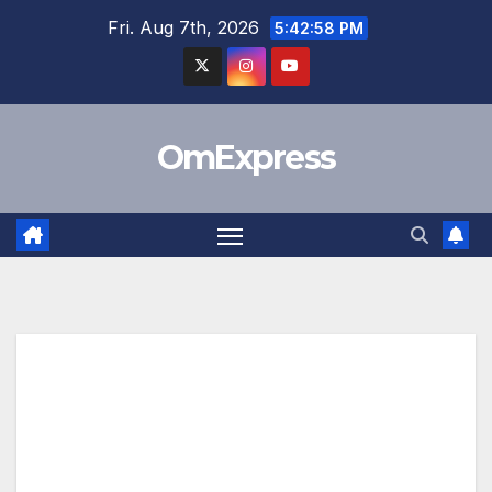
Skip
Fri. Aug 7th, 2026
5:42:59 PM
to
content
OmExpress