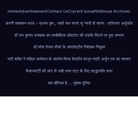
Home
Advertisement
Contact Us
Current Issue
FAQ
Issue Archives
करणी व्याख्यान माला – प्रथम पुष्प , जकौ चार वरणां सूं न्यारौ वौ चारण : प्रोफेसर अर्जुनदेव
डॉ राम कुमार कच्छावा का एमबीबीएस डॉक्टरेट की उपाधि मिलने पर हुवा सम्मान
डॉ.नरेश गोयल मीसो के अंतर्राष्ट्रीय निदेशक नियुक्त
नारी शक्ति ने महिला सम्मेलन के अंतर्गत किया केंद्रीय कानून मंत्री अर्जुन राम का सम्मान
फैशन
फोर्टी की ओर से रखी रतन टाटा के लिए श्रद्धांजलि सभा
सब खैरियत है….. मुकेश पूनिया