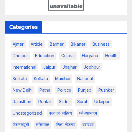
Categories
Ajmer
Article
Barmer
Bikaner
Business
Dholpur
Education
Gujarat
Haryana
Health
International
Jaipur
Jhajhar
Jodhpur
Kolkata
Kolkata
Mumbai
National
New Delhi
Patna
Politics
Punjab
Pushkar
Rajasthan
Rohtak
Slider
Surat
Udaipur
Uncategorized
कला एवं साहित्य
धर्म-आध्यात्म
फैशन/ब्यूटी
शख्सियत
शिक्षा-रोजगार
स्वास्थ्य