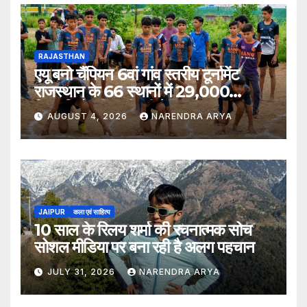
RAJASTHAN
एयू बनो चैंपियन 6वां गांव स्तरीय टूर्नामेंट
राजस्थान के 66 स्थानों में 29,000
खिलाड़ियों की भागीदारी के साथ संपन्न हुआ
AUGUST 4, 2026
NARENDRA ARYA
JAIPUR
कला एवं साहित्य
10 साल के रिलय शर्मा की रचनात्मक सोच
सोशल मीडिया पर बना रही है अलग पहचान
JULY 31, 2026
NARENDRA ARYA