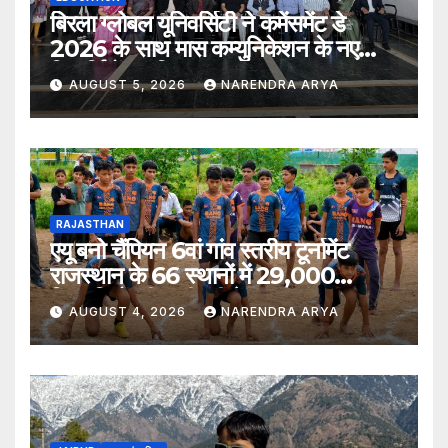
बिरला ग्लोबल यूनिवर्सिटी ने कमेंसमेंट डे
2026 के साथ मास कम्युनिकेशन के नए
विद्यार्थियों का किया स्वागत
AUGUST 5, 2026
NARENDRA ARYA
RAJASTHAN
एयू बनो चैंपियन 6वां गांव स्तरीय टूर्नामेंट
राजस्थान के 66 स्थानों में 29,000
खिलाड़ियों की भागीदारी के साथ संपन्न हुआ
AUGUST 4, 2026
NARENDRA ARYA