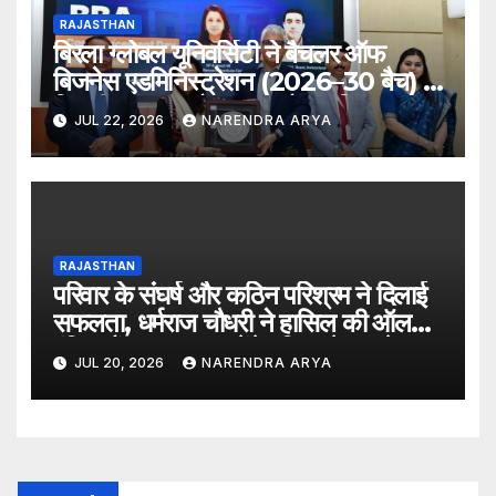
RAJASTHAN
बिरला ग्लोबल यूनिवर्सिटी ने बैचलर ऑफ
बिजनेस एडमिनिस्ट्रेशन (2026–30 बैच) के
लिए दीक्षारंभ समारोह का आयोजन किया
JUL 22, 2026
NARENDRA ARYA
RAJASTHAN
परिवार के संघर्ष और कठिन परिश्रम ने दिलाई
सफलता, धर्मराज चौधरी ने हासिल की ऑल
इंडिया रैंक 6400, बनेंगे परिवार के पहले
JUL 20, 2026
NARENDRA ARYA
डॉक्टर