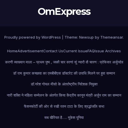
OmExpress
Proudly powered by WordPress
|
Theme: Newsup by
Themeansar
.
Home
Advertisement
Contact Us
Current Issue
FAQ
Issue Archives
करणी व्याख्यान माला – प्रथम पुष्प , जकौ चार वरणां सूं न्यारौ वौ चारण : प्रोफेसर अर्जुनदेव
डॉ राम कुमार कच्छावा का एमबीबीएस डॉक्टरेट की उपाधि मिलने पर हुवा सम्मान
डॉ.नरेश गोयल मीसो के अंतर्राष्ट्रीय निदेशक नियुक्त
नारी शक्ति ने महिला सम्मेलन के अंतर्गत किया केंद्रीय कानून मंत्री अर्जुन राम का सम्मान
फैशन
फोर्टी की ओर से रखी रतन टाटा के लिए श्रद्धांजलि सभा
सब खैरियत है….. मुकेश पूनिया