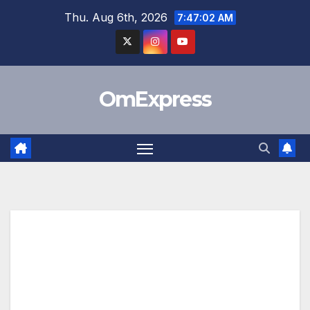
Skip
Thu. Aug 6th, 2026
7:47:03 AM
to
content
OmExpress