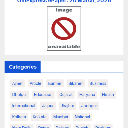
OmExpress ePaper: 20 March, 2026
Categories
Ajmer
Article
Barmer
Bikaner
Business
Dholpur
Education
Gujarat
Haryana
Health
International
Jaipur
Jhajhar
Jodhpur
Kolkata
Kolkata
Mumbai
National
New Delhi
Patna
Politics
Punjab
Pushkar