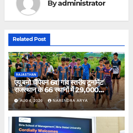
By
administrator
Related Post
RAJASTHAN
एयू बनो चैंपियन 6वां गांव स्तरीय टूर्नामेंट
राजस्थान के 66 स्थानों में 29,000
खिलाड़ियों की भागीदारी के साथ संपन्न हुआ
AUG 4, 2026
NARENDRA ARYA