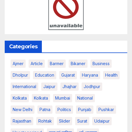
Categories
Ajmer
Article
Barmer
Bikaner
Business
Dholpur
Education
Gujarat
Haryana
Health
International
Jaipur
Jhajhar
Jodhpur
Kolkata
Kolkata
Mumbai
National
New Delhi
Patna
Politics
Punjab
Pushkar
Rajasthan
Rohtak
Slider
Surat
Udaipur