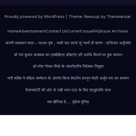
Proudly powered by WordPress
|
Theme: Newsup by
Themeansar
.
Home
Advertisement
Contact Us
Current Issue
FAQ
Issue Archives
करणी व्याख्यान माला – प्रथम पुष्प , जकौ चार वरणां सूं न्यारौ वौ चारण : प्रोफेसर अर्जुनदेव
डॉ राम कुमार कच्छावा का एमबीबीएस डॉक्टरेट की उपाधि मिलने पर हुवा सम्मान
डॉ.नरेश गोयल मीसो के अंतर्राष्ट्रीय निदेशक नियुक्त
नारी शक्ति ने महिला सम्मेलन के अंतर्गत किया केंद्रीय कानून मंत्री अर्जुन राम का सम्मान
फैशन
फोर्टी की ओर से रखी रतन टाटा के लिए श्रद्धांजलि सभा
सब खैरियत है….. मुकेश पूनिया