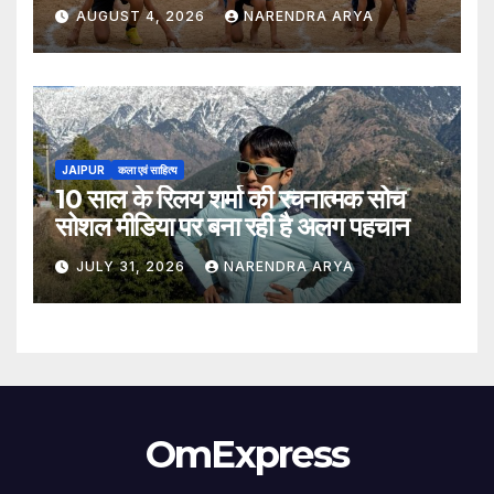
खिलाड़ियों की भागीदारी के साथ संपन्न हुआ
AUGUST 4, 2026
NARENDRA ARYA
JAIPUR
कला एवं साहित्य
10 साल के रिलय शर्मा की रचनात्मक सोच
सोशल मीडिया पर बना रही है अलग पहचान
JULY 31, 2026
NARENDRA ARYA
OmExpress