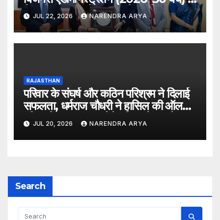
लिए दीक्षारंभ समारोह का आयोजन किया
JUL 22, 2026
NARENDRA ARYA
RAJASTHAN
परिवार के संघर्ष और कठिन परिश्रम ने दिलाई
सफलता, धर्मराज चौधरी ने हासिल की ऑल
इंडिया रैंक 6400, बनेंगे परिवार के पहले
JUL 20, 2026
NARENDRA ARYA
डॉक्टर
Search