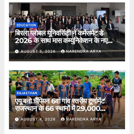
EDUCATION
बिरला ग्लोबल यूनिवर्सिटी ने कमेंसमेंट डे
2026 के साथ मास कम्युनिकेशन के नए
विद्यार्थियों का किया स्वागत
AUGUST 5, 2026
NARENDRA ARYA
RAJASTHAN
एयू बनो चैंपियन 6वां गांव स्तरीय टूर्नामेंट
राजस्थान के 66 स्थानों में 29,000
खिलाड़ियों की भागीदारी के साथ संपन्न हुआ
AUGUST 4, 2026
NARENDRA ARYA