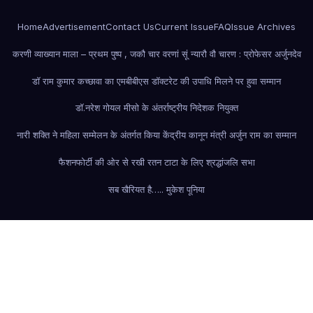
Home
Advertisement
Contact Us
Current Issue
FAQ
Issue Archives
करणी व्याख्यान माला – प्रथम पुष्प , जकौ चार वरणां सूं न्यारौ वौ चारण : प्रोफेसर अर्जुनदेव
डॉ राम कुमार कच्छावा का एमबीबीएस डॉक्टरेट की उपाधि मिलने पर हुवा सम्मान
डॉ.नरेश गोयल मीसो के अंतर्राष्ट्रीय निदेशक नियुक्त
नारी शक्ति ने महिला सम्मेलन के अंतर्गत किया केंद्रीय कानून मंत्री अर्जुन राम का सम्मान
फैशन
फोर्टी की ओर से रखी रतन टाटा के लिए श्रद्धांजलि सभा
सब खैरियत है….. मुकेश पूनिया