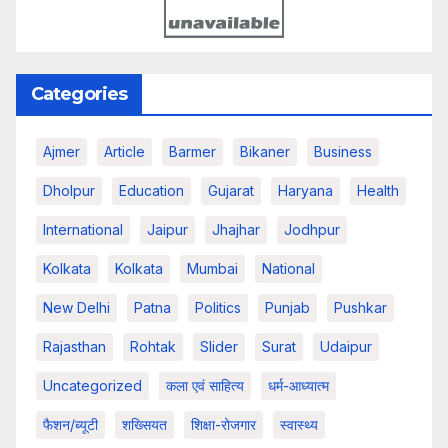
Categories
Ajmer
Article
Barmer
Bikaner
Business
Dholpur
Education
Gujarat
Haryana
Health
International
Jaipur
Jhajhar
Jodhpur
Kolkata
Kolkata
Mumbai
National
New Delhi
Patna
Politics
Punjab
Pushkar
Rajasthan
Rohtak
Slider
Surat
Udaipur
Uncategorized
कला एवं साहित्य
धर्म-आध्यात्म
फैशन/ब्यूटी
शख्सियत
शिक्षा-रोजगार
स्वास्थ्य