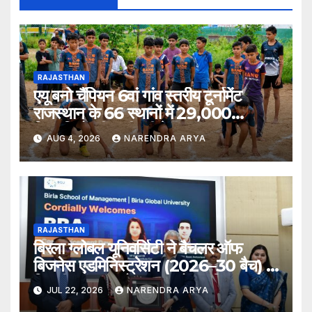
RAJASTHAN
एयू बनो चैंपियन 6वां गांव स्तरीय टूर्नामेंट
राजस्थान के 66 स्थानों में 29,000
खिलाड़ियों की भागीदारी के साथ संपन्न हुआ
AUG 4, 2026
NARENDRA ARYA
RAJASTHAN
बिरला ग्लोबल यूनिवर्सिटी ने बैचलर ऑफ
बिजनेस एडमिनिस्ट्रेशन (2026–30 बैच) के
लिए दीक्षारंभ समारोह का आयोजन किया
JUL 22, 2026
NARENDRA ARYA