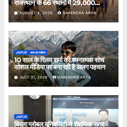
राजस्थान के 66 स्थानों में 29,000
खिलाड़ियों की भागीदारी के साथ संपन्न हुआ
AUGUST 4, 2026
NARENDRA ARYA
JAIPUR
कला एवं साहित्य
10 साल के रिलय शर्मा की रचनात्मक सोच
सोशल मीडिया पर बना रही है अलग पहचान
JULY 31, 2026
NARENDRA ARYA
JAIPUR
बिरला ग्लोबल यूनिवर्सिटी ने शैक्षणिक सत्र