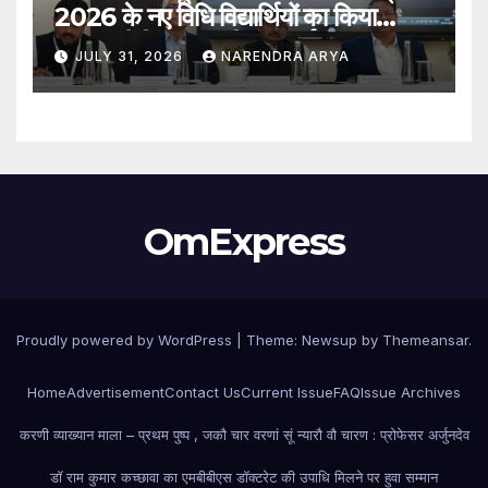
2026 के नए विधि विद्यार्थियों का किया
स्वागत बीबीए एलएल.बी. (ऑनर्स) 2026–31
JULY 31, 2026
NARENDRA ARYA
एवं एलएल.एम. 2026–27 पाठ्यक्रमों के
विद्यार्थियों ने शुरू की अपनी शैक्षणिक यात्रा
OmExpress
Proudly powered by WordPress
|
Theme: Newsup by
Themeansar
.
Home
Advertisement
Contact Us
Current Issue
FAQ
Issue Archives
करणी व्याख्यान माला – प्रथम पुष्प , जकौ चार वरणां सूं न्यारौ वौ चारण : प्रोफेसर अर्जुनदेव
डॉ राम कुमार कच्छावा का एमबीबीएस डॉक्टरेट की उपाधि मिलने पर हुवा सम्मान