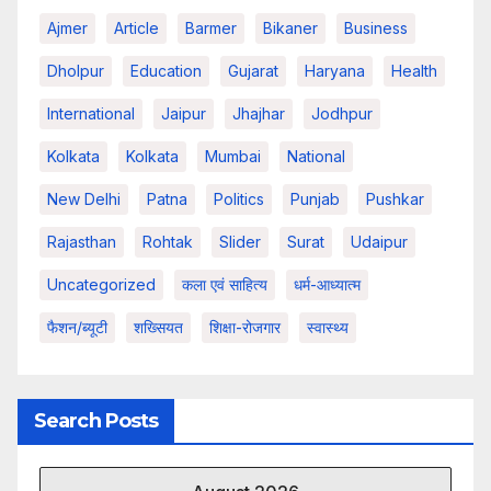
Ajmer
Article
Barmer
Bikaner
Business
Dholpur
Education
Gujarat
Haryana
Health
International
Jaipur
Jhajhar
Jodhpur
Kolkata
Kolkata
Mumbai
National
New Delhi
Patna
Politics
Punjab
Pushkar
Rajasthan
Rohtak
Slider
Surat
Udaipur
Uncategorized
कला एवं साहित्य
धर्म-आध्यात्म
फैशन/ब्यूटी
शख्सियत
शिक्षा-रोजगार
स्वास्थ्य
Search Posts