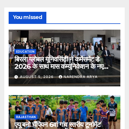
You missed
EDUCATION
बिरला ग्लोबल यूनिवर्सिटी ने कमेंसमेंट डे
2026 के साथ मास कम्युनिकेशन के नए
विद्यार्थियों का किया स्वागत
AUGUST 5, 2026
NARENDRA ARYA
RAJASTHAN
एयू बनो चैंपियन 6वां गांव स्तरीय टूर्नामेंट