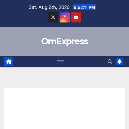
Skip
Sat. Aug 8th, 2026
9:52:12 PM
to
content
OmExpress