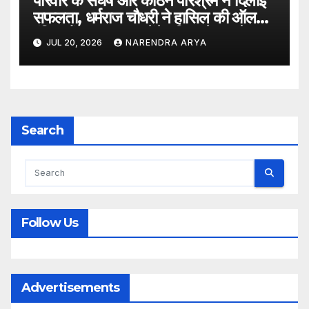
परिवार के संघर्ष और कठिन परिश्रम ने दिलाई
सफलता, धर्मराज चौधरी ने हासिल की ऑल
इंडिया रैंक 6400, बनेंगे परिवार के पहले
JUL 20, 2026
NARENDRA ARYA
डॉक्टर
Search
Follow Us
Advertisements