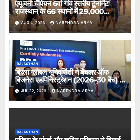
एयू बनो चैंपियन 6वां गांव स्तरीय टूर्नामेंट
राजस्थान के 66 स्थानों में 29,000
खिलाड़ियों की भागीदारी के साथ संपन्न हुआ
AUG 4, 2026
NARENDRA ARYA
RAJASTHAN
बिरला ग्लोबल यूनिवर्सिटी ने बैचलर ऑफ
बिजनेस एडमिनिस्ट्रेशन (2026–30 बैच) के
लिए दीक्षारंभ समारोह का आयोजन किया
JUL 22, 2026
NARENDRA ARYA
RAJASTHAN