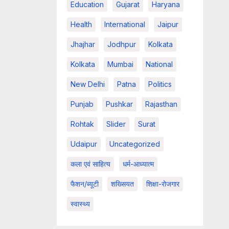
Education
Gujarat
Haryana
Health
International
Jaipur
Jhajhar
Jodhpur
Kolkata
Kolkata
Mumbai
National
New Delhi
Patna
Politics
Punjab
Pushkar
Rajasthan
Rohtak
Slider
Surat
Udaipur
Uncategorized
कला एवं साहित्य
धर्म-आध्यात्म
फैशन/ब्यूटी
शख्सियत
शिक्षा-रोजगार
स्वास्थ्य