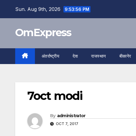
Skip
Sun. Aug 9th, 2026
9:53:57 PM
to
content
OmExpress
अंतर्राष्ट्रीय
देश
राजस्थान
बीकानेर
7oct modi
By
administrator
OCT 7, 2017