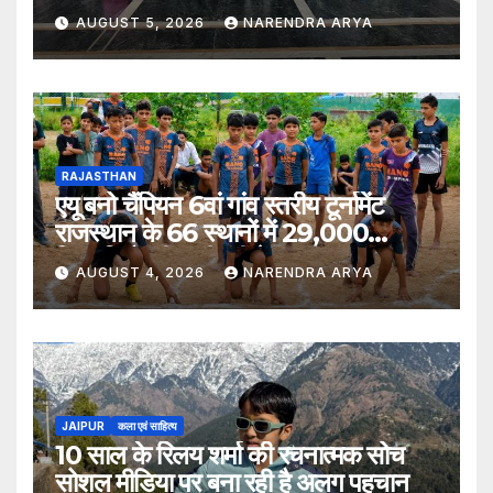
विद्यार्थियों का किया स्वागत
AUGUST 5, 2026
NARENDRA ARYA
RAJASTHAN
एयू बनो चैंपियन 6वां गांव स्तरीय टूर्नामेंट
राजस्थान के 66 स्थानों में 29,000
खिलाड़ियों की भागीदारी के साथ संपन्न हुआ
AUGUST 4, 2026
NARENDRA ARYA
JAIPUR
कला एवं साहित्य
10 साल के रिलय शर्मा की रचनात्मक सोच
सोशल मीडिया पर बना रही है अलग पहचान