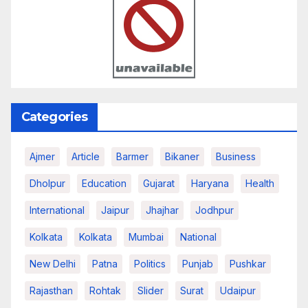
Categories
Ajmer
Article
Barmer
Bikaner
Business
Dholpur
Education
Gujarat
Haryana
Health
International
Jaipur
Jhajhar
Jodhpur
Kolkata
Kolkata
Mumbai
National
New Delhi
Patna
Politics
Punjab
Pushkar
Rajasthan
Rohtak
Slider
Surat
Udaipur