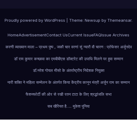
Proudly powered by WordPress
|
Theme: Newsup by
Themeansar
.
Home
Advertisement
Contact Us
Current Issue
FAQ
Issue Archives
करणी व्याख्यान माला – प्रथम पुष्प , जकौ चार वरणां सूं न्यारौ वौ चारण : प्रोफेसर अर्जुनदेव
डॉ राम कुमार कच्छावा का एमबीबीएस डॉक्टरेट की उपाधि मिलने पर हुवा सम्मान
डॉ.नरेश गोयल मीसो के अंतर्राष्ट्रीय निदेशक नियुक्त
नारी शक्ति ने महिला सम्मेलन के अंतर्गत किया केंद्रीय कानून मंत्री अर्जुन राम का सम्मान
फैशन
फोर्टी की ओर से रखी रतन टाटा के लिए श्रद्धांजलि सभा
सब खैरियत है….. मुकेश पूनिया