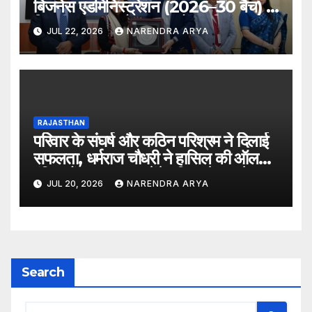
बिजनेस एडमिनिस्ट्रेशन (2026–30 बैच) के
लिए दीक्षारंभ समारोह का आयोजन किया
JUL 22, 2026
NARENDRA ARYA
RAJASTHAN
परिवार के संघर्ष और कठिन परिश्रम ने दिलाई
सफलता, धर्मराज चौधरी ने हासिल की ऑल
इंडिया रैंक 6400, बनेंगे परिवार के पहले
JUL 20, 2026
NARENDRA ARYA
डॉक्टर
Search