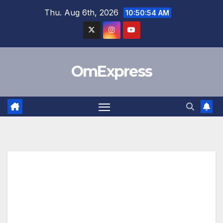
Skip
Thu. Aug 6th, 2026
10:50:55 AM
to
content
OmExpress