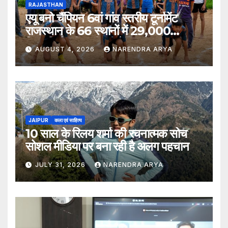
RAJASTHAN
एयू बनो चैंपियन 6वां गांव स्तरीय टूर्नामेंट
राजस्थान के 66 स्थानों में 29,000
खिलाड़ियों की भागीदारी के साथ संपन्न हुआ
AUGUST 4, 2026
NARENDRA ARYA
JAIPUR
कला एवं साहित्य
10 साल के रिलय शर्मा की रचनात्मक सोच
सोशल मीडिया पर बना रही है अलग पहचान
JULY 31, 2026
NARENDRA ARYA