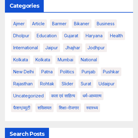
Categories
Ajmer
Article
Barmer
Bikaner
Business
Dholpur
Education
Gujarat
Haryana
Health
International
Jaipur
Jhajhar
Jodhpur
Kolkata
Kolkata
Mumbai
National
New Delhi
Patna
Politics
Punjab
Pushkar
Rajasthan
Rohtak
Slider
Surat
Udaipur
Uncategorized
कला एवं साहित्य
धर्म-आध्यात्म
फैशन/ब्यूटी
शख्सियत
शिक्षा-रोजगार
स्वास्थ्य
Search Posts