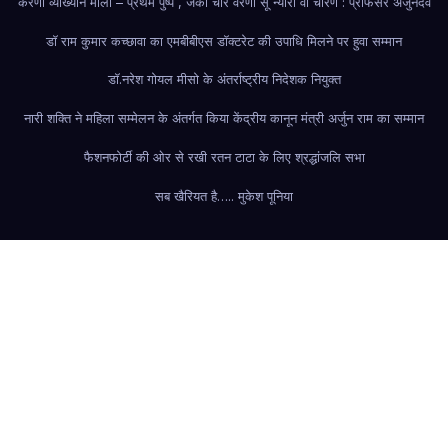
करणी व्याख्यान माला – प्रथम पुष्प , जकौ चार वरणां सूं न्यारौ वौ चारण : प्रोफेसर अर्जुनदेव
डॉ राम कुमार कच्छावा का एमबीबीएस डॉक्टरेट की उपाधि मिलने पर हुवा सम्मान
डॉ.नरेश गोयल मीसो के अंतर्राष्ट्रीय निदेशक नियुक्त
नारी शक्ति ने महिला सम्मेलन के अंतर्गत किया केंद्रीय कानून मंत्री अर्जुन राम का सम्मान
फैशन
फोर्टी की ओर से रखी रतन टाटा के लिए श्रद्धांजलि सभा
सब खैरियत है….. मुकेश पूनिया