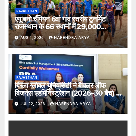
RAJASTHAN
एयू बनो चैंपियन 6वां गांव स्तरीय टूर्नामेंट
राजस्थान के 66 स्थानों में 29,000
खिलाड़ियों की भागीदारी के साथ संपन्न हुआ
AUG 4, 2026
NARENDRA ARYA
RAJASTHAN
बिरला ग्लोबल यूनिवर्सिटी ने बैचलर ऑफ
बिजनेस एडमिनिस्ट्रेशन (2026–30 बैच) के
लिए दीक्षारंभ समारोह का आयोजन किया
JUL 22, 2026
NARENDRA ARYA