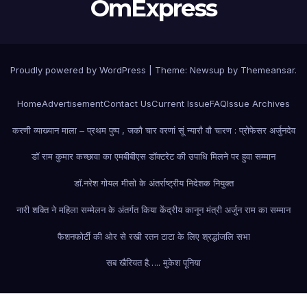
OmExpress
Proudly powered by WordPress
|
Theme: Newsup by
Themeansar
.
Home
Advertisement
Contact Us
Current Issue
FAQ
Issue Archives
करणी व्याख्यान माला – प्रथम पुष्प , जकौ चार वरणां सूं न्यारौ वौ चारण : प्रोफेसर अर्जुनदेव
डॉ राम कुमार कच्छावा का एमबीबीएस डॉक्टरेट की उपाधि मिलने पर हुवा सम्मान
डॉ.नरेश गोयल मीसो के अंतर्राष्ट्रीय निदेशक नियुक्त
नारी शक्ति ने महिला सम्मेलन के अंतर्गत किया केंद्रीय कानून मंत्री अर्जुन राम का सम्मान
फैशन
फोर्टी की ओर से रखी रतन टाटा के लिए श्रद्धांजलि सभा
सब खैरियत है….. मुकेश पूनिया