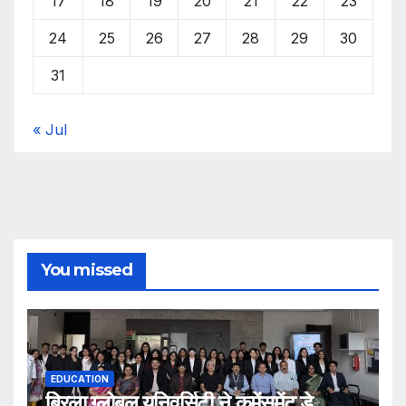
17
18
19
20
21
22
23
24
25
26
27
28
29
30
31
« Jul
You missed
EDUCATION
बिरला ग्लोबल यूनिवर्सिटी ने कमेंसमेंट डे