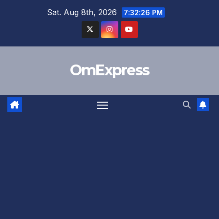
Skip
Sat. Aug 8th, 2026
7:32:27 PM
to
content
OmExpress