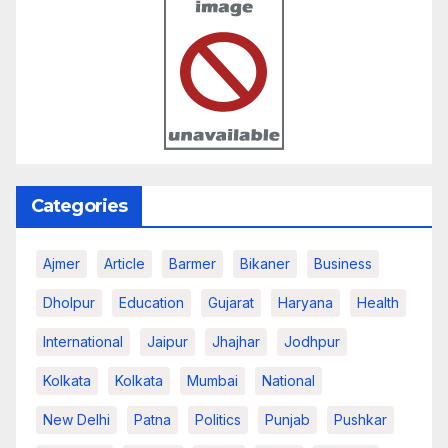
Categories
Ajmer
Article
Barmer
Bikaner
Business
Dholpur
Education
Gujarat
Haryana
Health
International
Jaipur
Jhajhar
Jodhpur
Kolkata
Kolkata
Mumbai
National
New Delhi
Patna
Politics
Punjab
Pushkar