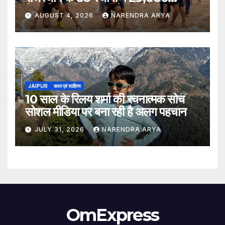
खिलाड़ियों की भागीदारी के साथ संपन्न हुआ
AUGUST 4, 2026
NARENDRA ARYA
JAIPUR
कला एवं साहित्य
10 साल के रिलय शर्मा की रचनात्मक सोच
सोशल मीडिया पर बना रही है अलग पहचान
JULY 31, 2026
NARENDRA ARYA
OmExpress