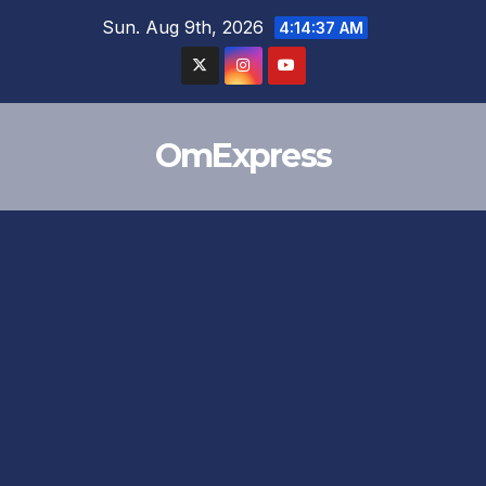
Skip
Sun. Aug 9th, 2026
4:14:38 AM
to
content
OmExpress