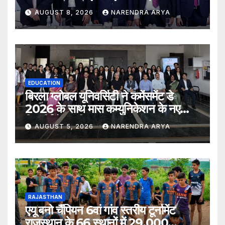
2026 को खुलेगा
AUGUST 8, 2026
NARENDRA ARYA
EDUCATION
बिरला ग्लोबल यूनिवर्सिटी ने कमेंसमेंट डे
2026 के साथ मास कम्युनिकेशन के नए
विद्यार्थियों का किया स्वागत
AUGUST 5, 2026
NARENDRA ARYA
RAJASTHAN
एयू बनो चैंपियन 6वां गांव स्तरीय टूर्नामेंट
राजस्थान के 66 स्थानों में 29,000