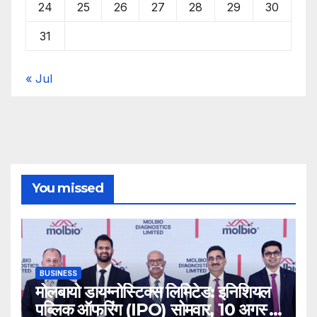
24
25
26
27
28
29
30
31
« Jul
You missed
BUSINESS
मोलबायो डायग्नोस्टिक्स लिमिटेड: इनिशियल
पब्लिक ऑफरिंग (IPO) सोमवार, 10 अगस्त,