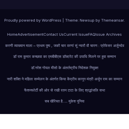
Proudly powered by WordPress
|
Theme: Newsup by
Themeansar
.
Home
Advertisement
Contact Us
Current Issue
FAQ
Issue Archives
करणी व्याख्यान माला – प्रथम पुष्प , जकौ चार वरणां सूं न्यारौ वौ चारण : प्रोफेसर अर्जुनदेव
डॉ राम कुमार कच्छावा का एमबीबीएस डॉक्टरेट की उपाधि मिलने पर हुवा सम्मान
डॉ.नरेश गोयल मीसो के अंतर्राष्ट्रीय निदेशक नियुक्त
नारी शक्ति ने महिला सम्मेलन के अंतर्गत किया केंद्रीय कानून मंत्री अर्जुन राम का सम्मान
फैशन
फोर्टी की ओर से रखी रतन टाटा के लिए श्रद्धांजलि सभा
सब खैरियत है….. मुकेश पूनिया