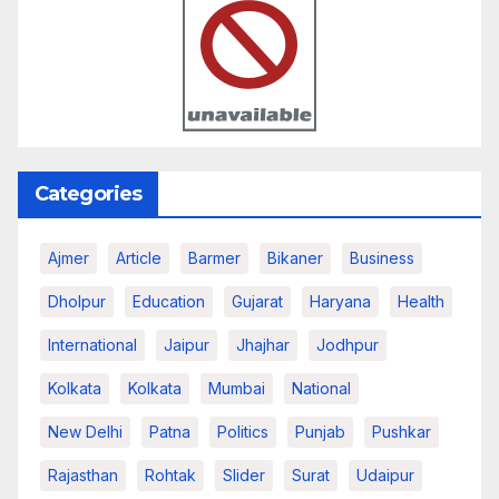
Categories
Ajmer
Article
Barmer
Bikaner
Business
Dholpur
Education
Gujarat
Haryana
Health
International
Jaipur
Jhajhar
Jodhpur
Kolkata
Kolkata
Mumbai
National
New Delhi
Patna
Politics
Punjab
Pushkar
Rajasthan
Rohtak
Slider
Surat
Udaipur