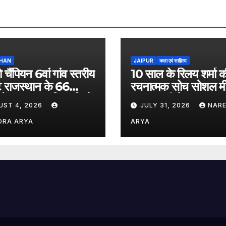
HAN
JAIPUR
कला एवं साहित्य
ो चैंपियन 6वां गांव स्तरीय
10 साल के रिलय शर्मा क
मेंट राजस्थान के 66
रचनात्मक सोच सोशल मी
ं में 29,000 खिलाड़ियों
पर बना रही है अलग पह
UST 4, 2026
JULY 31, 2026
NAR
ीदारी के साथ संपन्न
DRA ARYA
ARYA