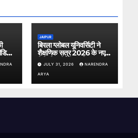
JAIPUR
ी
बिरला ग्लोबल यूनिवर्सिटी ने
डिया
शैक्षणिक सत्र 2026 के नए
चान
विधि विद्यार्थियों का किया स्वागत
ENDRA
JULY 31, 2026
NARENDRA
बीबीए एलएल.बी. (ऑनर्स)
2026–31 एवं एलएल.एम.
ARYA
2026–27 पाठ्यक्रमों के
विद्यार्थियों ने शुरू की अपनी
शैक्षणिक यात्रा