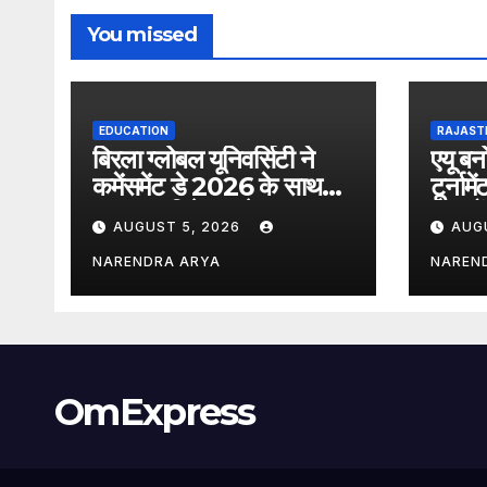
You missed
EDUCATION
RAJAST
बिरला ग्लोबल यूनिवर्सिटी ने
एयू बन
कमेंसमेंट डे 2026 के साथ
टूर्ना
मास कम्युनिकेशन के नए
स्थानो
AUGUST 5, 2026
AUG
विद्यार्थियों का किया स्वागत
की भाग
हुआ
NARENDRA ARYA
NAREN
OmExpress