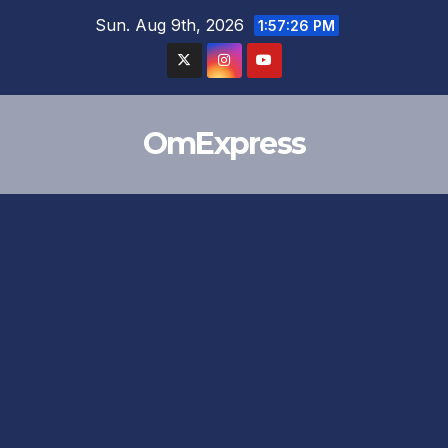
Skip
Sun. Aug 9th, 2026
1:57:27 PM
to
content
OmExpress