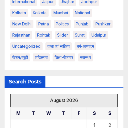
International
Jaipur
Jhajhar
Jodhpur
Kolkata
Kolkata
Mumbai
National
New Delhi
Patna
Politics
Punjab
Pushkar
Rajasthan
Rohtak
Slider
Surat
Udaipur
Uncategorized
कला एवं साहित्य
धर्म-आध्यात्म
फैशन/ब्यूटी
शख्सियत
शिक्षा-रोजगार
स्वास्थ्य
Search Posts
August 2026
M
T
W
T
F
S
S
1
2