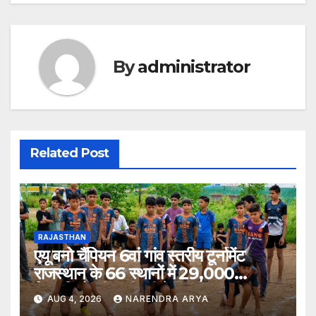
By
administrator
Related Post
RAJASTHAN
एयू बनो चैंपियन 6वां गांव स्तरीय टूर्नामेंट
राजस्थान के 66 स्थानों में 29,000
खिलाड़ियों की भागीदारी के साथ संपन्न हुआ
AUG 4, 2026
NARENDRA ARYA