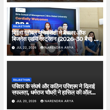
RAJASTHAN
बिरला ग्लोबल यूनिवर्सिटी ने बैचलर ऑफ
बिजनेस एडमिनिस्ट्रेशन (2026–30 बैच) के
लिए दीक्षारंभ समारोह का आयोजन किया
JUL 22, 2026
NARENDRA ARYA
RAJASTHAN
परिवार के संघर्ष और कठिन परिश्रम ने दिलाई
सफलता, धर्मराज चौधरी ने हासिल की ऑल
इंडिया रैंक 6400, बनेंगे परिवार के पहले
JUL 20, 2026
NARENDRA ARYA
डॉक्टर