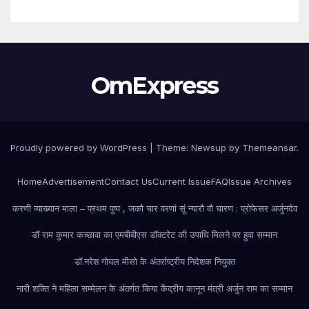
OmExpress
Proudly powered by WordPress
|
Theme: Newsup by
Themeansar
.
Home
Advertisement
Contact Us
Current Issue
FAQ
Issue Archives
करणी व्याख्यान माला – प्रथम पुष्प , जकौ चार वरणां सूं न्यारौ वौ चारण : प्रोफेसर अर्जुनदेव
डॉ राम कुमार कच्छावा का एमबीबीएस डॉक्टरेट की उपाधि मिलने पर हुवा सम्मान
डॉ.नरेश गोयल मीसो के अंतर्राष्ट्रीय निदेशक नियुक्त
नारी शक्ति ने महिला सम्मेलन के अंतर्गत किया केंद्रीय कानून मंत्री अर्जुन राम का सम्मान