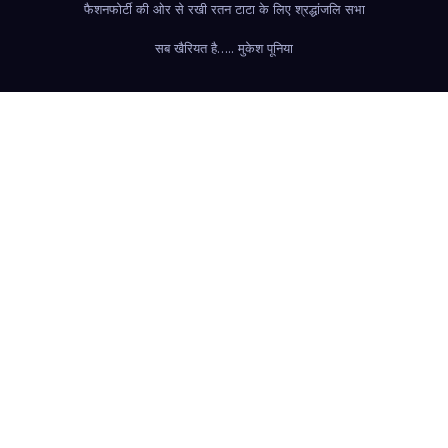
फैशन
फोर्टी की ओर से रखी रतन टाटा के लिए श्रद्धांजलि सभा
सब खैरियत है….. मुकेश पूनिया