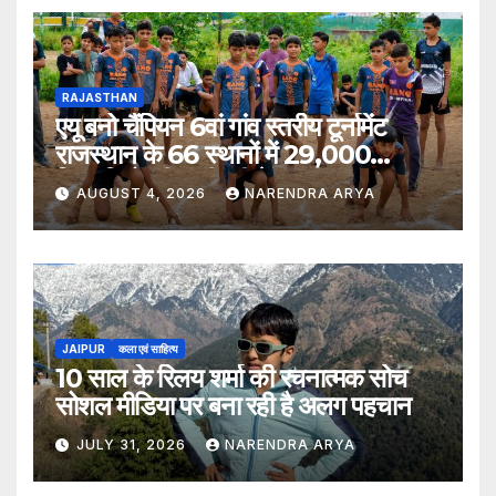
RAJASTHAN
एयू बनो चैंपियन 6वां गांव स्तरीय टूर्नामेंट
राजस्थान के 66 स्थानों में 29,000
खिलाड़ियों की भागीदारी के साथ संपन्न हुआ
AUGUST 4, 2026
NARENDRA ARYA
JAIPUR
कला एवं साहित्य
10 साल के रिलय शर्मा की रचनात्मक सोच
सोशल मीडिया पर बना रही है अलग पहचान
JULY 31, 2026
NARENDRA ARYA