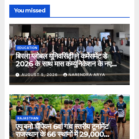
You missed
EDUCATION
बिरला ग्लोबल यूनिवर्सिटी ने कमेंसमेंट डे
2026 के साथ मास कम्युनिकेशन के नए
विद्यार्थियों का किया स्वागत
AUGUST 5, 2026
NARENDRA ARYA
RAJASTHAN
एयू बनो चैंपियन 6वां गांव स्तरीय टूर्नामेंट
राजस्थान के 66 स्थानों में 29,000