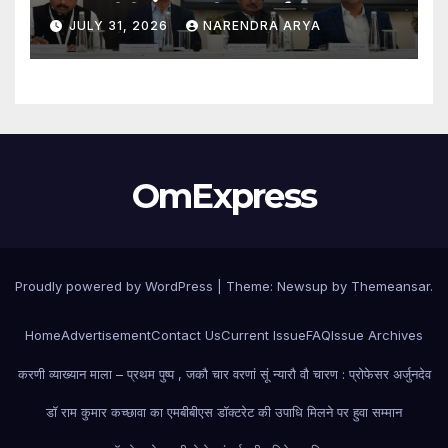
स्वागत बीबीए एलएल.बी. (ऑनर्स) 2026–31
JULY 31, 2026
NARENDRA ARYA
एवं एलएल.एम. 2026–27 पाठ्यक्रमों के
विद्यार्थियों ने शुरू की अपनी शैक्षणिक यात्रा
OmExpress
Proudly powered by WordPress
|
Theme: Newsup by
Themeansar
.
Home
Advertisement
Contact Us
Current Issue
FAQ
Issue Archives
करणी व्याख्यान माला – प्रथम पुष्प , जकौ चार वरणां सूं न्यारौ वौ चारण : प्रोफेसर अर्जुनदेव
डॉ राम कुमार कच्छावा का एमबीबीएस डॉक्टरेट की उपाधि मिलने पर हुवा सम्मान