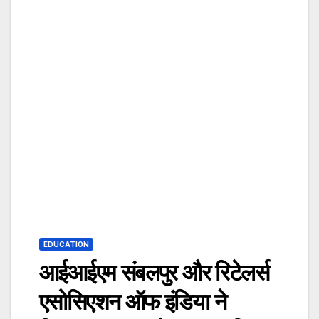
EDUCATION
आईआईएम संबलपुर और रिटेलर्स
एसोसिएशन ऑफ इंडिया ने