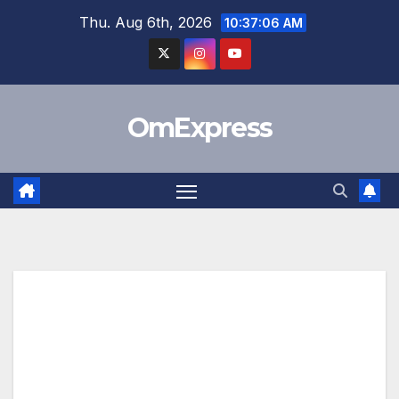
Skip
Thu. Aug 6th, 2026
10:37:07 AM
to
content
OmExpress