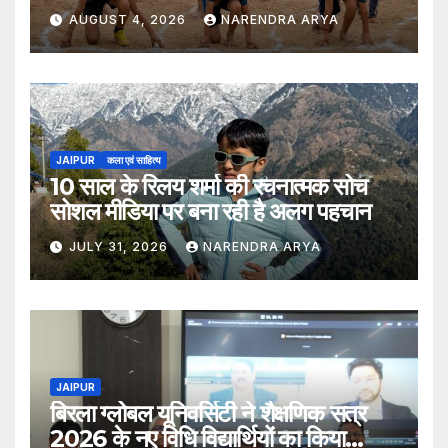
खिलाड़ियों की भागीदारी के साथ संपन्न हुआ
AUGUST 4, 2026
NARENDRA ARYA
JAIPUR
कला एवं साहित्य
10 साल के रिलय शर्मा की रचनात्मक सोच
सोशल मीडिया पर बना रही है अलग पहचान
JULY 31, 2026
NARENDRA ARYA
JAIPUR
बिरला ग्लोबल यूनिवर्सिटी ने शैक्षणिक सत्र
2026 के नए विधि विद्यार्थियों का किया