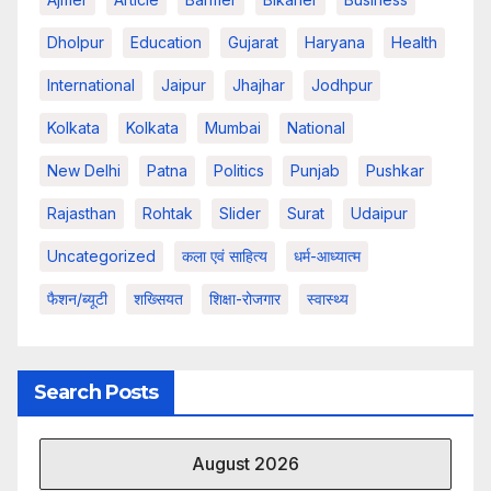
Dholpur
Education
Gujarat
Haryana
Health
International
Jaipur
Jhajhar
Jodhpur
Kolkata
Kolkata
Mumbai
National
New Delhi
Patna
Politics
Punjab
Pushkar
Rajasthan
Rohtak
Slider
Surat
Udaipur
Uncategorized
कला एवं साहित्य
धर्म-आध्यात्म
फैशन/ब्यूटी
शख्सियत
शिक्षा-रोजगार
स्वास्थ्य
Search Posts
August 2026