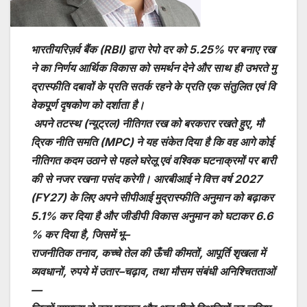
भारतीयरिज़र्व
बैंक
(RBI)
द्वारा
रेपो
दर
को
5.25%
पर
बनाए
रख
ने
का
निर्णय
आर्थिक
विकास
को
समर्थन
देने
और
साथ
ही
उभरते
मु
द्रास्फीति
दबावों
के
प्रति
सतर्क
रहने
के
प्रति
एक
संतुलित
एवं
वि
वेकपूर्ण
दृषकोण
को
दर्शाता
है।
अपने
तटस्थ
(
न्यूट्रल
)
नीतिगत
रख
को
बरकरार
रखते
हुए
,
मौ
द्रिक
नीति
समति
(MPC)
ने
यह
संकेत
दिया
है
कि
वह
आगे
कोई
नीतिगत
कदम
उठाने
से
पहले
घरेलू
एवं
वश्विक
घटनाक्रमों
पर
बारी
की
से
नजर
रखना
पसंद
करेगी।
आरबीआई
ने
वित्त
वर्ष
2027
(FY27)
के
लिए
अपने
सीपीआई
मुद्रास्फीति
अनुमान
को
बढ़ाकर
5.1%
कर
दिया
है
और
जीडीपी
विकास
अनुमान
को
घटाकर
6.6
%
कर
दिया
है
,
जिसमें
भू
–
राजनीतिक
तनाव
,
कच्चे
तेल
की
ऊँची
कीमतों
,
आपूर्ति
शृखला
में
व्यवधानों
,
रुपये
में
उतार
–
चढ़ाव
,
तथा
मौसम
संबंधी
अनिश्चितताओं
—