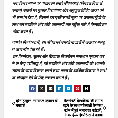
एक
स्थिर
ब्याज
दर
वातावरण
हमारे
डीएफआई
(
विकास
वित्त
सं
स्थान
)
उधारों
पर
कुशल
वित्तपोषण
और
अनुकूल
हेजिंग
लागत
को
भी
समर्थन
देता
है
,
जिससे
हम
प्रतिस्पर्धी
मूल्य
पर
उपलब्ध
पूँजी
के
लाभ
उन
उद्यमियों
और
छोटे
व्यवसायों
तक
पहुँचा
पाते
हैं
जिनकी
हम
सेवा
करते
हैं।
नामदेव
फिनवेस्ट
में
,
हम
वंचित
एवं
उभरते
बाज़ारों
में
लगातार
मज़बू
त
ऋण
माँग
देख
रहे
हैं।
हम
जिम्मेदार
,
सुलभ
और
टिकाऊ
वित्तपोषण
समाधान
प्रदान
कर
ने
के
लिए
प्रतिबद्ध
हैं
,
जो
उद्यमियों
और
छोटे
व्यवसायों
को
आत्मवि
श्वास
के
साथ
विकास
करने
तथा
भारत
के
आर्थिक
विकास
में
सार्थ
क
योगदान
देने
के
लिए
सशक्त
बनाते
हैं।
ब्रेन ट्यूमर: समय पर पहचान ही
मैटरनिटी हेल्थकेयर की लागत
Post
बचाव है
बढ़ने के साथ महिलाओं के हेल्थ
क्लेम में हुई ज़बरदस्त बढ़ोतरी,
navigation
केयर हेल्थ इंश्योरेन्स ने बताया