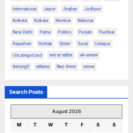
International
Jaipur
Jhajhar
Jodhpur
Kolkata
Kolkata
Mumbai
National
New Delhi
Patna
Politics
Punjab
Pushkar
Rajasthan
Rohtak
Slider
Surat
Udaipur
Uncategorized
कला एवं साहित्य
धर्म-आध्यात्म
फैशन/ब्यूटी
शख्सियत
शिक्षा-रोजगार
स्वास्थ्य
Search Posts
August 2026
M
T
W
T
F
S
S