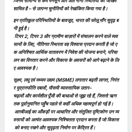
जिनमें
सामान्य
से
कम
मनसून
और
अल
नीनो
स्थितियों
का
जखिम
शामिल
है
–
से
उत्पन्न
चुनौतियों
को
रेखांकित
किया
गया
है।
इन
प्रतिकूल
परिस्थितियों
के
बावजूद
,
भारत
की
घरेलू
माँग
सुदृढ़
ब
नी
हुई
है।
टियर
2,
टियर
3
और
ग्रामीण
बाज़ारों
में
संचालन
करने
वाले
व्यव
सायों
के
लिए
,
नीतिगत
स्थिरता
वह
विश्वास
प्रदान
करती
है
जो
ए
क
अनिश्चित
आर्थिक
वातावरण
में
निवेश
की
योजना
बनाने
,
परिचा
लन
का
विस्तार
करने
और
विकास
के
अवसरों
को
आगे
बढ़ाने
के
लि
ए
आवश्यक
है।
सूक्ष्म
,
लघु
एवं
मध्यम
उद्यम
(MSME)
लगातार
बढ़ती
लागत
,
निरंत
र
मुद्रास्फीति
दबावों
,
मौसमी
व्यावसायिक
उतार
–
चढ़ावों
और
कार्यशील
पूँजी
की
बाधाओं
से
जूझ
रहे
हैं
,
जिससे
ऋण
तक
पूर्वानुमानित
पहुँच
पहले
से
कहीं
अधिक
महत्वपूर्ण
हो
गई
है।
आरबीआई
का
आँकड़ों
पर
आधारित
और
संतुलित
दृष्टिकोण
उन
व्य
वसायों
को
अत्यंत
आवश्यक
निश्चितता
प्रदान
करता
है
जो
विकास
को
बनाए
रखने
और
सुदृढ़ता
निर्माण
पर
केंद्रित
हैं।