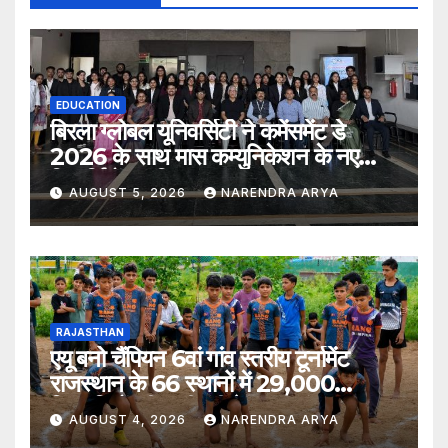
EDUCATION
बिरला ग्लोबल यूनिवर्सिटी ने कमेंसमेंट डे
2026 के साथ मास कम्युनिकेशन के नए
विद्यार्थियों का किया स्वागत
AUGUST 5, 2026
NARENDRA ARYA
RAJASTHAN
एयू बनो चैंपियन 6वां गांव स्तरीय टूर्नामेंट
राजस्थान के 66 स्थानों में 29,000
खिलाड़ियों की भागीदारी के साथ संपन्न हुआ
AUGUST 4, 2026
NARENDRA ARYA