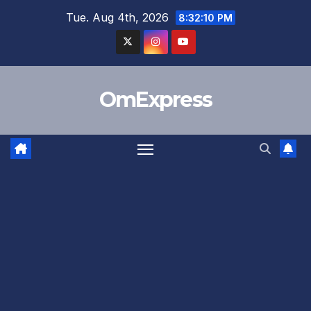
Skip
Tue. Aug 4th, 2026
8:32:10 PM
to
content
OmExpress