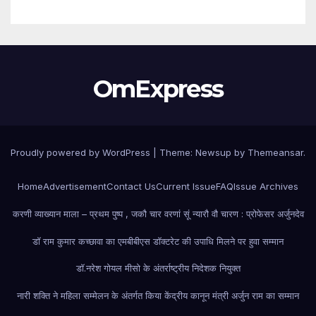
OmExpress
Proudly powered by WordPress
|
Theme: Newsup by
Themeansar
.
Home
Advertisement
Contact Us
Current Issue
FAQ
Issue Archives
करणी व्याख्यान माला – प्रथम पुष्प , जकौ चार वरणां सूं न्यारौ वौ चारण : प्रोफेसर अर्जुनदेव
डॉ राम कुमार कच्छावा का एमबीबीएस डॉक्टरेट की उपाधि मिलने पर हुवा सम्मान
डॉ.नरेश गोयल मीसो के अंतर्राष्ट्रीय निदेशक नियुक्त
नारी शक्ति ने महिला सम्मेलन के अंतर्गत किया केंद्रीय कानून मंत्री अर्जुन राम का सम्मान