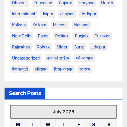
Dholpur
Education
Gujarat
Haryana
Health
International
Jaipur
Jhajhar
Jodhpur
Kolkata
Kolkata
Mumbai
National
New Delhi
Patna
Politics
Punjab
Pushkar
Rajasthan
Rohtak
Slider
Surat
Udaipur
Uncategorized
कला एवं साहित्य
धर्म-आध्यात्म
फैशन/ब्यूटी
शख्सियत
शिक्षा-रोजगार
स्वास्थ्य
Search Posts
July 2026
M
T
W
T
F
S
S