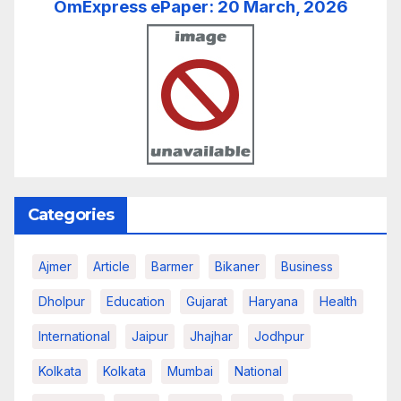
OmExpress ePaper: 20 March, 2026
Categories
Ajmer
Article
Barmer
Bikaner
Business
Dholpur
Education
Gujarat
Haryana
Health
International
Jaipur
Jhajhar
Jodhpur
Kolkata
Kolkata
Mumbai
National