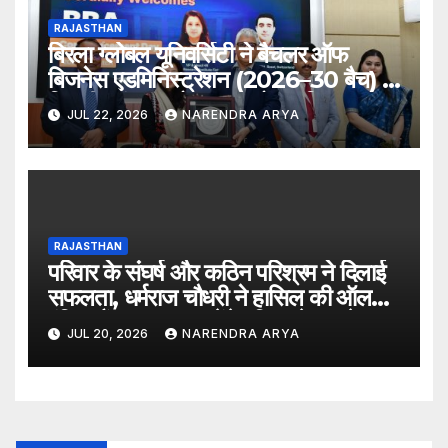
RAJASTHAN
बिरला ग्लोबल यूनिवर्सिटी ने बैचलर ऑफ
बिजनेस एडमिनिस्ट्रेशन (2026–30 बैच) के
लिए दीक्षारंभ समारोह का आयोजन किया
JUL 22, 2026
NARENDRA ARYA
RAJASTHAN
परिवार के संघर्ष और कठिन परिश्रम ने दिलाई
सफलता, धर्मराज चौधरी ने हासिल की ऑल
इंडिया रैंक 6400, बनेंगे परिवार के पहले
JUL 20, 2026
NARENDRA ARYA
डॉक्टर