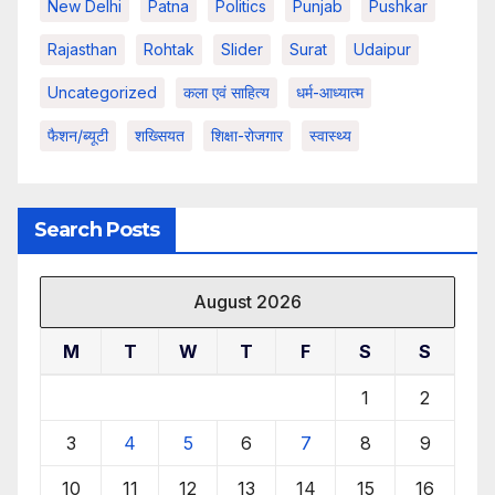
New Delhi
Patna
Politics
Punjab
Pushkar
Rajasthan
Rohtak
Slider
Surat
Udaipur
Uncategorized
कला एवं साहित्य
धर्म-आध्यात्म
फैशन/ब्यूटी
शख्सियत
शिक्षा-रोजगार
स्वास्थ्य
Search Posts
August 2026
M
T
W
T
F
S
S
1
2
3
4
5
6
7
8
9
10
11
12
13
14
15
16