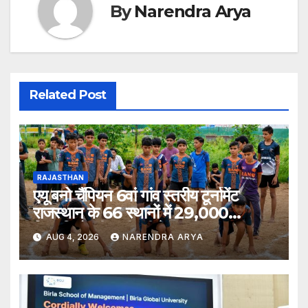
By
Narendra Arya
Related Post
RAJASTHAN
एयू बनो चैंपियन 6वां गांव स्तरीय टूर्नामेंट
राजस्थान के 66 स्थानों में 29,000
खिलाड़ियों की भागीदारी के साथ संपन्न हुआ
AUG 4, 2026
NARENDRA ARYA