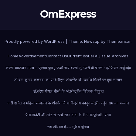
OmExpress
Proudly powered by WordPress
|
Theme: Newsup by
Themeansar
.
Home
Advertisement
Contact Us
Current Issue
FAQ
Issue Archives
करणी व्याख्यान माला – प्रथम पुष्प , जकौ चार वरणां सूं न्यारौ वौ चारण : प्रोफेसर अर्जुनदेव
डॉ राम कुमार कच्छावा का एमबीबीएस डॉक्टरेट की उपाधि मिलने पर हुवा सम्मान
डॉ.नरेश गोयल मीसो के अंतर्राष्ट्रीय निदेशक नियुक्त
नारी शक्ति ने महिला सम्मेलन के अंतर्गत किया केंद्रीय कानून मंत्री अर्जुन राम का सम्मान
फैशन
फोर्टी की ओर से रखी रतन टाटा के लिए श्रद्धांजलि सभा
सब खैरियत है….. मुकेश पूनिया