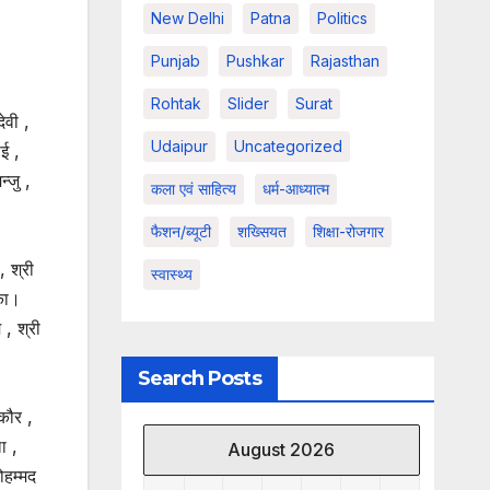
New Delhi
Patna
Politics
Punjab
Pushkar
Rajasthan
Rohtak
Slider
Surat
ेवी ,
Udaipur
Uncategorized
ोई ,
्जु ,
कला एवं साहित्य
धर्म-आध्यात्म
फैशन/ब्यूटी
शख्सियत
शिक्षा-रोजगार
, श्री
स्वास्थ्य
ंका।
 , श्री
Search Posts
कौर ,
ा ,
August 2026
ोहम्मद