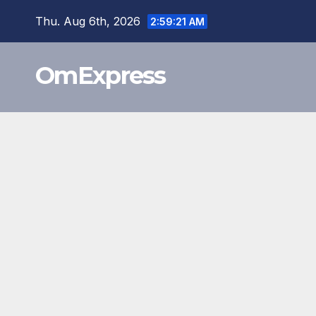
Skip
Thu. Aug 6th, 2026
2:59:22 AM
to
content
OmExpress