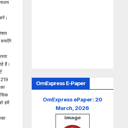
ाचनालय
करें।
तिशत
बनाऐंगे
्षरता
रहे है।
्ट
ं 219
OmExpress E-Paper
न का
बेसिक
OmExpress ePaper: 20
ो हमें
March, 2026
क्षा