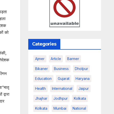
 पड़ता
पहला
 दशक
कों को
Categories
लंकी,
Ajmer
Article
Barmer
निदेशक
Bikaner
Business
Dholpur
ल्गिन
Education
Gujarat
Haryana
ा’’मातृ
Health
International
Jaipur
 द्वारा
Jhajhar
Jodhpur
Kolkata
दार
Kolkata
Mumbai
National