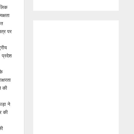
बालिक
यक्षता
वत
ित्र पर
्रीय
 प्रदेश
के
क्षरता
े की
पड़ा ने
भर की
की