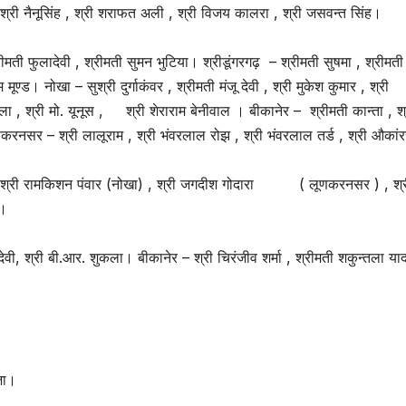
श्री नैनूसिंह , श्री शराफत अली , श्री विजय कालरा , श्री जसवन्त सिंह।
मती फुलादेवी , श्रीमती सुमन भुटिया। श्रीडूंगरगढ़ – श्रीमती सुषमा , श्रीमती
मूण्ड। नोखा – सुश्री दुर्गाकंवर , श्रीमती मंजू देवी , श्री मुकेश कुमार , श्री
ला , श्री मो. यूनूस , श्री शेराराम बेनीवाल । बीकानेर – श्रीमती कान्ता , श
ूणकरनसर – श्री लालूराम , श्री भंवरलाल रोझ , श्री भंवरलाल तर्ड , श्री औकां
खा ) श्री रामकिशन पंवार (नोखा) , श्री जगदीश गोदारा ( लूणकरनसर ) , श्
 ।
ादेवी, श्री बी.आर. शुकला। बीकानेर – श्री चिरंजीव शर्मा , श्रीमती शकुन्तला या
जा।