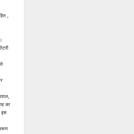
ोहित ,
ा।
रोटरी
को
पर
्रवाल,
शाह का
े इस
 अरूण