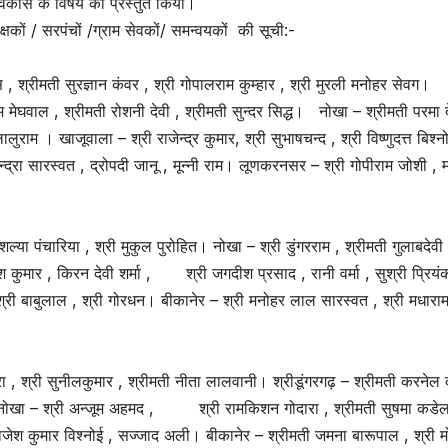
 विकास के विषय को प्रस्तुत किया।
राधीक्षकों / सरपंचों /ग्राम सेवकों/ समन्वयकों की सूची:-
, श्रीमती सुरज्ञान कंवर , श्री गोपालराम कुम्हार , श्री मुरली मनोहर सेवग।
 मेघवाल , श्रीमती रोशनी देवी , श्रीमती सुन्दर सिद्ध। नोखा – श्रीमती परमा द
लुराम । खाजूवाला – श्री राजेन्द्र कुमार, श्री सुभाषचन्द , श्री विष्णुदत्त बिश्न
इन्द्रा सारस्वत , द्रोपदी जानू , मून्नी राम। लूणकरनसर – श्री गोपीराम जोशी , मन
या पंचारिया , श्री मुकुल पुरोहित। नोखा – श्री डुंगरराम , श्रीमती गुलाबदेवी 
 कुमार , किरन देवी शर्मा , श्री जगदीश प्रसाद , रानी वर्मा , सुश्री प्रिय
श्री बाबुलाल , श्री गोरधन। बीकानेर – श्री मनोहर लाल सारस्वत , श्री मधाराम
ा , श्री सुनीलकुमार , श्रीमती नीता लालवानी। श्रीडूंगरगढ़ – श्रीमती करनेल 
 । नोखा – श्री अन्जूम अहमद , श्री रामकिशन गोदारा , श्रीमती सुषमा कडेल
ाजेश कुमार विश्नोई , सज्जाद अली। बीकानेर – श्रीमती जमना बारूपाल , श्री म