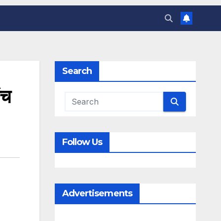
Search
ंच
Follow Us
Advertisements