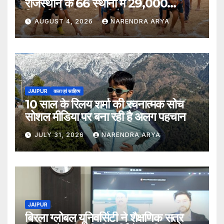
राजस्थान के 66 स्थानों में 29,000
खिलाड़ियों की भागीदारी के साथ संपन्न हुआ
AUGUST 4, 2026
NARENDRA ARYA
JAIPUR
कला एवं साहित्य
10 साल के रिलय शर्मा की रचनात्मक सोच
सोशल मीडिया पर बना रही है अलग पहचान
JULY 31, 2026
NARENDRA ARYA
JAIPUR
बिरला ग्लोबल यूनिवर्सिटी ने शैक्षणिक सत्र