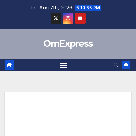
Skip
Fri. Aug 7th, 2026
5:19:56 PM
to
content
OmExpress