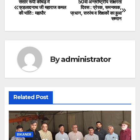
संसार रूपी कीचड़ में
50वां अन्तर्राष्ट्रीय साक्षरता
Post
प्रहलादनाथ जी महाराज कमल
दिवस : प्रेरक, समन्वयक,
की भांति : महापौर
प्रधान, सरपंच व शिक्षकों का हुआ
navigation
सम्मान
By
administrator
Related Post
BIKANER