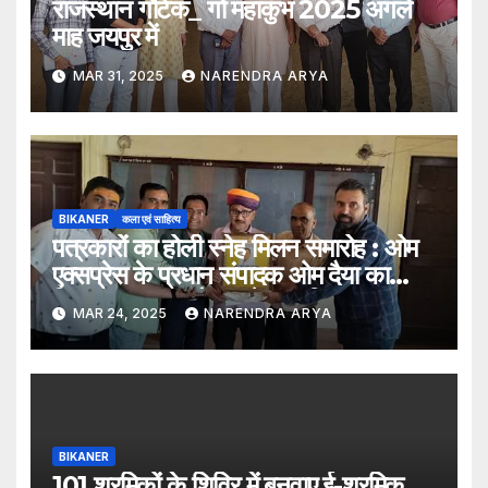
राजस्थान गौटेक_ गो महाकुंभ 2025 अगले
माह जयपुर में
MAR 31, 2025
NARENDRA ARYA
BIKANER
कला एवं साहित्य
पत्रकारों का होली स्नेह मिलन समारोह : ओम
एक्सप्रेस के प्रधान संपादक ओम दैया का
किया “पत्रकार गौरव” से सम्मानित
MAR 24, 2025
NARENDRA ARYA
BIKANER
101 श्रमिकों के शिविर में बनवाए ई-श्रमिक