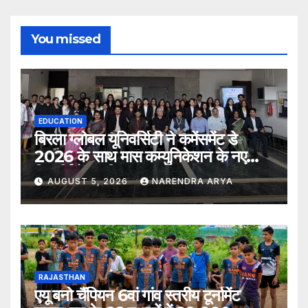
You missed
EDUCATION
बिरला ग्लोबल यूनिवर्सिटी ने कमेंसमेंट डे
2026 के साथ मास कम्युनिकेशन के नए
विद्यार्थियों का किया स्वागत
AUGUST 5, 2026
NARENDRA ARYA
RAJASTHAN
एयू बनो चैंपियन 6वां गांव स्तरीय टूर्नामेंट