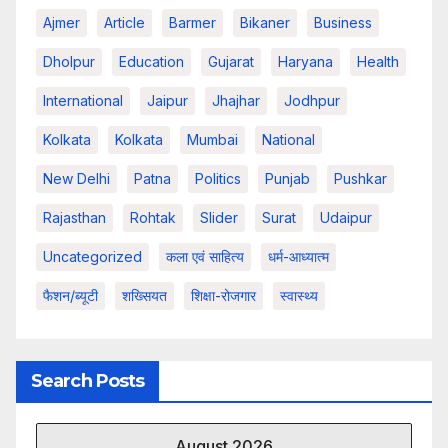
Ajmer
Article
Barmer
Bikaner
Business
Dholpur
Education
Gujarat
Haryana
Health
International
Jaipur
Jhajhar
Jodhpur
Kolkata
Kolkata
Mumbai
National
New Delhi
Patna
Politics
Punjab
Pushkar
Rajasthan
Rohtak
Slider
Surat
Udaipur
Uncategorized
कला एवं साहित्य
धर्म-आध्यात्म
फैशन/ब्यूटी
शख्सियत
शिक्षा-रोजगार
स्वास्थ्य
Search Posts
August 2026