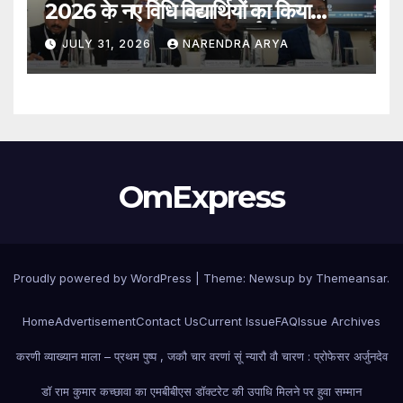
2026 के नए विधि विद्यार्थियों का किया
स्वागत बीबीए एलएल.बी. (ऑनर्स) 2026–31
JULY 31, 2026
NARENDRA ARYA
एवं एलएल.एम. 2026–27 पाठ्यक्रमों के
विद्यार्थियों ने शुरू की अपनी शैक्षणिक यात्रा
OmExpress
Proudly powered by WordPress
|
Theme: Newsup by
Themeansar
.
Home
Advertisement
Contact Us
Current Issue
FAQ
Issue Archives
करणी व्याख्यान माला – प्रथम पुष्प , जकौ चार वरणां सूं न्यारौ वौ चारण : प्रोफेसर अर्जुनदेव
डॉ राम कुमार कच्छावा का एमबीबीएस डॉक्टरेट की उपाधि मिलने पर हुवा सम्मान