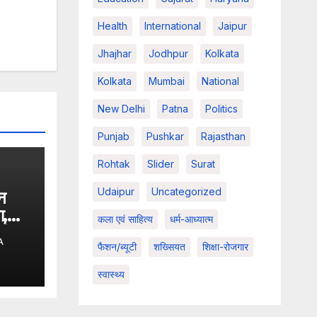
Health
International
Jaipur
Jhajhar
Jodhpur
Kolkata
Kolkata
Mumbai
National
New Delhi
Patna
Politics
Punjab
Pushkar
Rajasthan
Rohtak
Slider
Surat
Udaipur
Uncategorized
न
ा,
कला एवं साहित्य
धर्म-आध्यात्म
की
A
फैशन/ब्यूटी
शख्सियत
शिक्षा-रोजगार
नेंगे
स्वास्थ्य