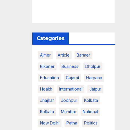
Categories
Ajmer
Article
Barmer
Bikaner
Business
Dholpur
Education
Gujarat
Haryana
Health
International
Jaipur
Jhajhar
Jodhpur
Kolkata
Kolkata
Mumbai
National
New Delhi
Patna
Politics