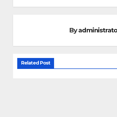
navigation
By
administrato
Related Post