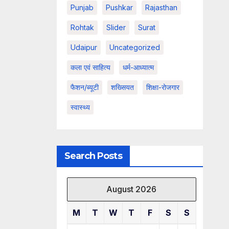
Punjab
Pushkar
Rajasthan
Rohtak
Slider
Surat
Udaipur
Uncategorized
कला एवं साहित्य
धर्म-आध्यात्म
फैशन/ब्यूटी
शख्सियत
शिक्षा-रोजगार
स्वास्थ्य
Search Posts
August 2026
M
T
W
T
F
S
S