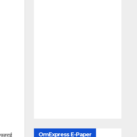
OmExpress E-Paper
ा फहराई