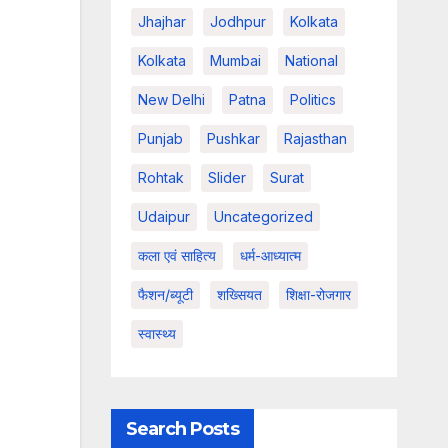
Jhajhar
Jodhpur
Kolkata
Kolkata
Mumbai
National
New Delhi
Patna
Politics
Punjab
Pushkar
Rajasthan
Rohtak
Slider
Surat
Udaipur
Uncategorized
कला एवं साहित्य
धर्म-आध्यात्म
फैशन/ब्यूटी
शख्सियत
शिक्षा-रोजगार
स्वास्थ्य
Search Posts