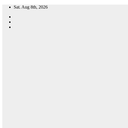
Skip
Sat. Aug 8th, 2026
to
content
OmExpress
Connected Har
Pal