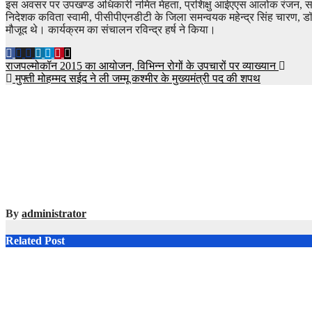
इस अवसर पर उपखण्ड अधिकारी नमित मेहता, प्रशिक्षु आईएएस आलोक रंजन, सरदार 
निदेशक कविता स्वामी, पीसीपीएनडीटी के जिला समन्वयक महेन्द्र सिंह चारण, डॉ 
मौजूद थे। कार्यक्रम का संचालन रविन्द्र हर्ष ने किया।
Post
राजपल्मोकॉन 2015 का आयोजन, विभिन्न रोगों के उपचारों पर व्याख्यान
मुफ्ती मोहम्मद सईद ने ली जम्मू कश्मीर के मुख्यमंत्री पद की शपथ
navigation
By
administrator
Related Post
Bikaner
राजस्थान गौटेक_
गो महाकुंभ 2025