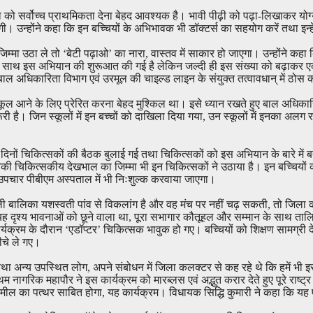
िक्षा को सर्वोच्च प्राथमिकता देना बेहद आवश्यक है। भावी पीढ़ी को पढ़ा-लिखाकर य
गी। उन्होंने कहा कि इन बच्चियों के अभिभावक भी डॉक्टर्स का सहयोग करें तथा इन्हे
ा उठा ले तो ‘बेटी पढ़ाओ’ का नारा, वास्तव में साकार हो जाएगा। उन्होंने कहा क
ों के साथ इस अभियान की शुरूआत की गई है लेकिन जल्दी ही इस संख्या को बढ़ाकर एक 
 बाल अधिकारिता विभाग एवं उरमूल की चाइल्ड लाइन के संयुक्त तत्वावधान् में ठोस 
 स्कूल आने के लिए प्रेरित करना बेहद मुश्किल था। इसे ध्यान रखते हुए बाल अधि
ी है। जिन स्कूलों में इन बच्चों को दाखिला दिया गया, उन स्कूलों में इनका अल
ों चिकित्सकों की बैठक बुलाई गई तथा चिकित्सकों को इस अभियान के बारे में बता
नकी चिकित्सकीय देखभाल का जिम्मा भी इन चिकित्सकों ने उठाया है। इन बच्चियों को
ह उपचार पीबीएम अस्पताल में भी निःशुल्क करवाया जाएगा।
ाली बालिका यशस्वती पांव से विकलांग है और वह मंच पर नहीं चढ़ सकती, तो जिल
 दृश्य भावनाओं को छूने वाला था, पूरा सभागार कौतूहल और सम्मान के साथ तालि
यक्रम के दौरान ‘एडॉप्टर’ चिकित्सक भावुक हो गए। बच्चियों को शिक्षण सामग्री दे
नीचे ले गए।
क तथा अन्य उपस्थित लोग, अपने संबोधन में जिला कलक्टर से कह रहे थे कि हमें भी
म नागरिक महापौर ने इस कार्यक्रम को मारब्लस एवं अद्भुत करार देते हुए पूरे राष
 मील का पत्थर साबित होगा, यह कार्यक्रम। विधायक सिद्धि कुमारी ने कहा कि यह 