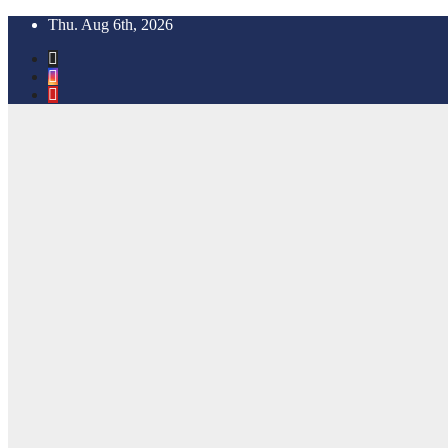
Skip
Thu. Aug 6th, 2026
to
content
OmExpress
Connected Har
Pal