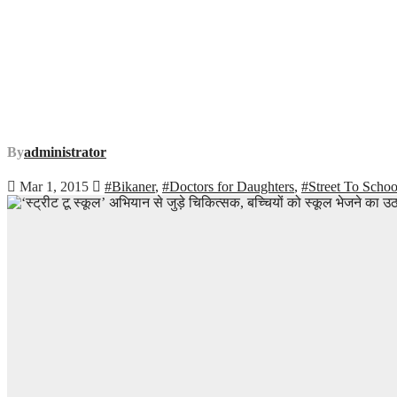
By
administrator
Mar 1, 2015
#Bikaner
,
#Doctors for Daughters
,
#Street To Scho