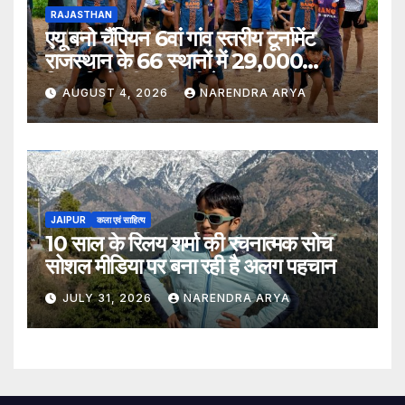
RAJASTHAN
एयू बनो चैंपियन 6वां गांव स्तरीय टूर्नामेंट
राजस्थान के 66 स्थानों में 29,000
खिलाड़ियों की भागीदारी के साथ संपन्न हुआ
AUGUST 4, 2026
NARENDRA ARYA
JAIPUR
कला एवं साहित्य
10 साल के रिलय शर्मा की रचनात्मक सोच
सोशल मीडिया पर बना रही है अलग पहचान
JULY 31, 2026
NARENDRA ARYA