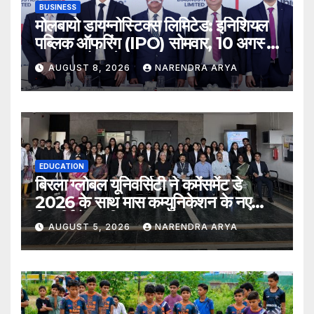
BUSINESS
मोलबायो डायग्नोस्टिक्स लिमिटेड: इनिशियल
पब्लिक ऑफरिंग (IPO) सोमवार, 10 अगस्त,
2026 को खुलेगा
AUGUST 8, 2026
NARENDRA ARYA
EDUCATION
बिरला ग्लोबल यूनिवर्सिटी ने कमेंसमेंट डे
2026 के साथ मास कम्युनिकेशन के नए
विद्यार्थियों का किया स्वागत
AUGUST 5, 2026
NARENDRA ARYA