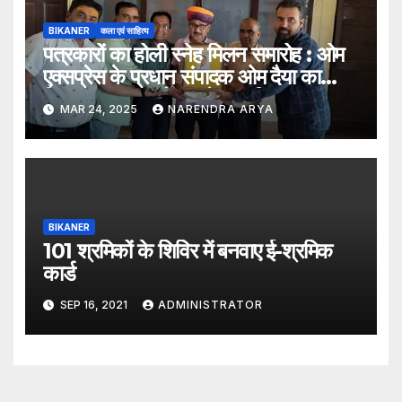
BIKANER
कला एवं साहित्य
पत्रकारों का होली स्नेह मिलन समारोह : ओम
एक्सप्रेस के प्रधान संपादक ओम दैया का
किया “पत्रकार गौरव” से सम्मानित
MAR 24, 2025
NARENDRA ARYA
BIKANER
101 श्रमिकों के शिविर में बनवाए ई-श्रमिक
कार्ड
SEP 16, 2021
ADMINISTRATOR