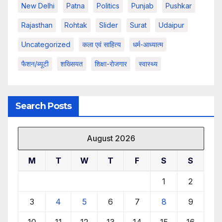
New Delhi
Patna
Politics
Punjab
Pushkar
Rajasthan
Rohtak
Slider
Surat
Udaipur
Uncategorized
कला एवं साहित्य
धर्म-आध्यात्म
फैशन/ब्यूटी
शख्सियत
शिक्षा-रोजगार
स्वास्थ्य
Search Posts
August 2026
M
T
W
T
F
S
S
1
2
3
4
5
6
7
8
9