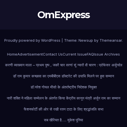
OmExpress
Proudly powered by WordPress
|
Theme: Newsup by
Themeansar
.
Home
Advertisement
Contact Us
Current Issue
FAQ
Issue Archives
करणी व्याख्यान माला – प्रथम पुष्प , जकौ चार वरणां सूं न्यारौ वौ चारण : प्रोफेसर अर्जुनदेव
डॉ राम कुमार कच्छावा का एमबीबीएस डॉक्टरेट की उपाधि मिलने पर हुवा सम्मान
डॉ.नरेश गोयल मीसो के अंतर्राष्ट्रीय निदेशक नियुक्त
नारी शक्ति ने महिला सम्मेलन के अंतर्गत किया केंद्रीय कानून मंत्री अर्जुन राम का सम्मान
फैशन
फोर्टी की ओर से रखी रतन टाटा के लिए श्रद्धांजलि सभा
सब खैरियत है….. मुकेश पूनिया