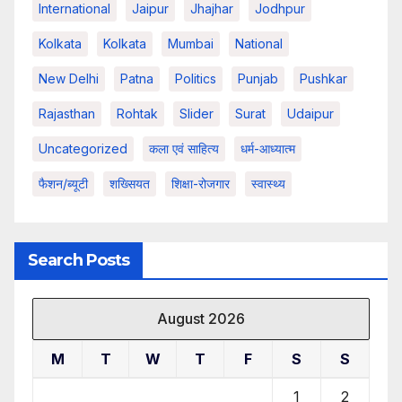
International
Jaipur
Jhajhar
Jodhpur
Kolkata
Kolkata
Mumbai
National
New Delhi
Patna
Politics
Punjab
Pushkar
Rajasthan
Rohtak
Slider
Surat
Udaipur
Uncategorized
कला एवं साहित्य
धर्म-आध्यात्म
फैशन/ब्यूटी
शख्सियत
शिक्षा-रोजगार
स्वास्थ्य
Search Posts
August 2026
M
T
W
T
F
S
S
1
2