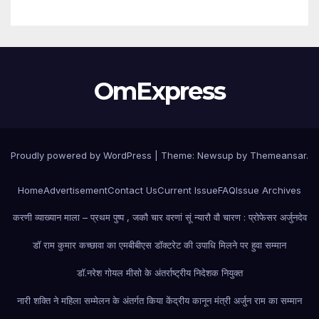
OmExpress
Proudly powered by WordPress
|
Theme: Newsup by
Themeansar
.
Home
Advertisement
Contact Us
Current Issue
FAQ
Issue Archives
करणी व्याख्यान माला – प्रथम पुष्प , जकौ चार वरणां सूं न्यारौ वौ चारण : प्रोफेसर अर्जुनदेव
डॉ राम कुमार कच्छावा का एमबीबीएस डॉक्टरेट की उपाधि मिलने पर हुवा सम्मान
डॉ.नरेश गोयल मीसो के अंतर्राष्ट्रीय निदेशक नियुक्त
नारी शक्ति ने महिला सम्मेलन के अंतर्गत किया केंद्रीय कानून मंत्री अर्जुन राम का सम्मान