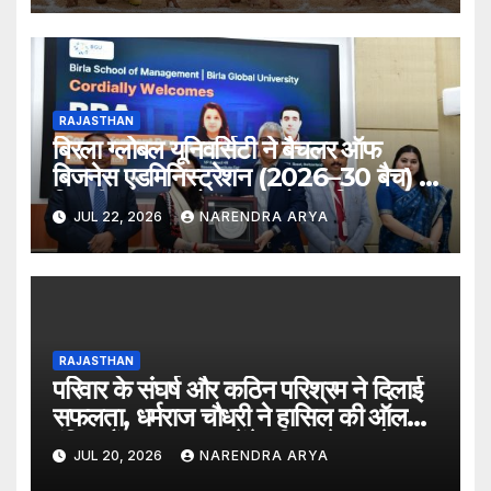
RAJASTHAN
बिरला ग्लोबल यूनिवर्सिटी ने बैचलर ऑफ
बिजनेस एडमिनिस्ट्रेशन (2026–30 बैच) के
लिए दीक्षारंभ समारोह का आयोजन किया
JUL 22, 2026
NARENDRA ARYA
RAJASTHAN
परिवार के संघर्ष और कठिन परिश्रम ने दिलाई
सफलता, धर्मराज चौधरी ने हासिल की ऑल
इंडिया रैंक 6400, बनेंगे परिवार के पहले
JUL 20, 2026
NARENDRA ARYA
डॉक्टर