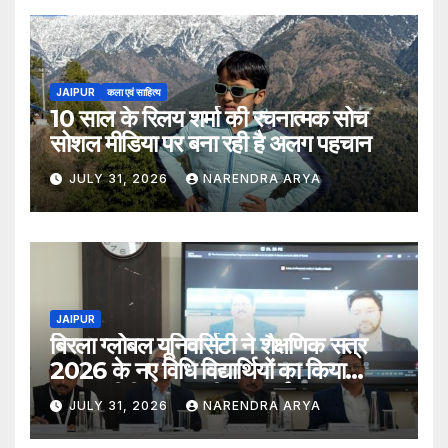
JAIPUR
कला एवं साहित्य
10 साल के रिलय शर्मा की रचनात्मक सोच
सोशल मीडिया पर बना रही है अलग पहचान
JULY 31, 2026
NARENDRA ARYA
JAIPUR
बिरला ग्लोबल यूनिवर्सिटी ने शैक्षणिक सत्र
2026 के नए विधि विद्यार्थियों का किया
स्वागत बीबीए एलएल.बी. (ऑनर्स) 2026–31
JULY 31, 2026
NARENDRA ARYA
एवं एलएल.एम. 2026–27 पाठ्यक्रमों के
विद्यार्थियों ने शुरू की अपनी शैक्षणिक यात्रा