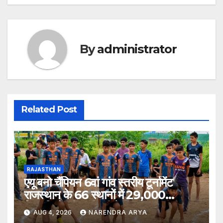
navigation
By
administrator
Related Post
RAJASTHAN
एयू बनो चैंपियन 6वां गांव स्तरीय टूर्नामेंट
राजस्थान के 66 स्थानों में 29,000
खिलाड़ियों की भागीदारी के साथ संपन्न हुआ
AUG 4, 2026
NARENDRA ARYA