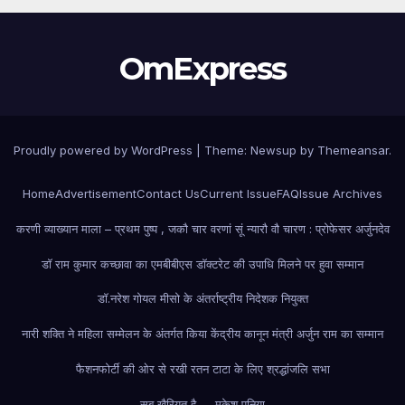
OmExpress
Proudly powered by WordPress
|
Theme: Newsup by
Themeansar
.
Home
Advertisement
Contact Us
Current Issue
FAQ
Issue Archives
करणी व्याख्यान माला – प्रथम पुष्प , जकौ चार वरणां सूं न्यारौ वौ चारण : प्रोफेसर अर्जुनदेव
डॉ राम कुमार कच्छावा का एमबीबीएस डॉक्टरेट की उपाधि मिलने पर हुवा सम्मान
डॉ.नरेश गोयल मीसो के अंतर्राष्ट्रीय निदेशक नियुक्त
नारी शक्ति ने महिला सम्मेलन के अंतर्गत किया केंद्रीय कानून मंत्री अर्जुन राम का सम्मान
फैशन
फोर्टी की ओर से रखी रतन टाटा के लिए श्रद्धांजलि सभा
सब खैरियत है….. मुकेश पूनिया