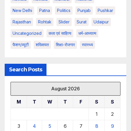
New Delhi
Patna
Politics
Punjab
Pushkar
Rajasthan
Rohtak
Slider
Surat
Udaipur
Uncategorized
कला एवं साहित्य
धर्म-आध्यात्म
फैशन/ब्यूटी
शख्सियत
शिक्षा-रोजगार
स्वास्थ्य
Search Posts
August 2026
M
T
W
T
F
S
S
1
2
3
4
5
6
7
8
9