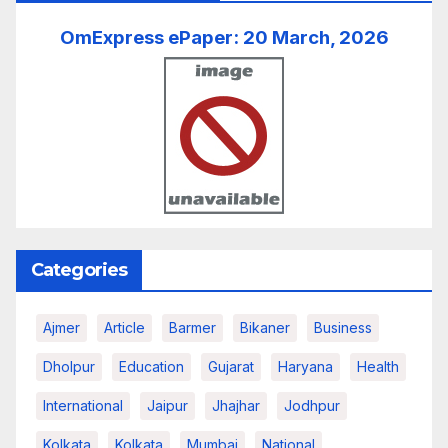
OmExpress ePaper: 20 March, 2026
Categories
Ajmer
Article
Barmer
Bikaner
Business
Dholpur
Education
Gujarat
Haryana
Health
International
Jaipur
Jhajhar
Jodhpur
Kolkata
Kolkata
Mumbai
National