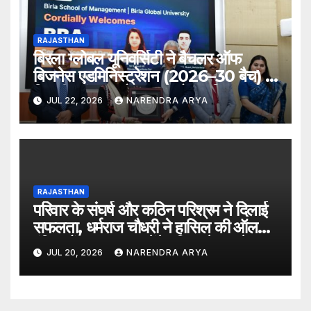
RAJASTHAN
बिरला ग्लोबल यूनिवर्सिटी ने बैचलर ऑफ
बिजनेस एडमिनिस्ट्रेशन (2026–30 बैच) के
लिए दीक्षारंभ समारोह का आयोजन किया
JUL 22, 2026
NARENDRA ARYA
RAJASTHAN
परिवार के संघर्ष और कठिन परिश्रम ने दिलाई
सफलता, धर्मराज चौधरी ने हासिल की ऑल
इंडिया रैंक 6400, बनेंगे परिवार के पहले
JUL 20, 2026
NARENDRA ARYA
डॉक्टर