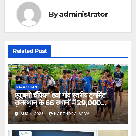
By
administrator
Related Post
RAJASTHAN
एयू बनो चैंपियन 6वां गांव स्तरीय टूर्नामेंट
राजस्थान के 66 स्थानों में 29,000
खिलाड़ियों की भागीदारी के साथ संपन्न हुआ
AUG 4, 2026
NARENDRA ARYA