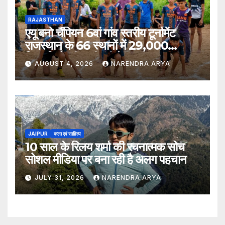
RAJASTHAN
एयू बनो चैंपियन 6वां गांव स्तरीय टूर्नामेंट
राजस्थान के 66 स्थानों में 29,000
खिलाड़ियों की भागीदारी के साथ संपन्न हुआ
AUGUST 4, 2026
NARENDRA ARYA
JAIPUR
कला एवं साहित्य
10 साल के रिलय शर्मा की रचनात्मक सोच
सोशल मीडिया पर बना रही है अलग पहचान
JULY 31, 2026
NARENDRA ARYA