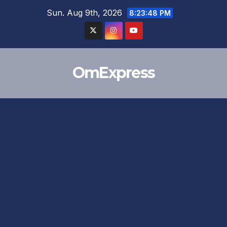
Skip
Sun. Aug 9th, 2026
8:23:49 PM
to
content
OmExpress