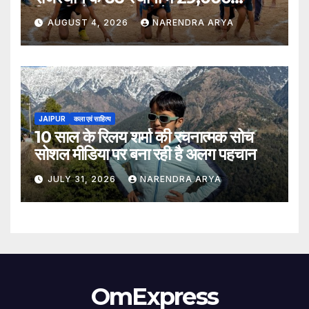
खिलाड़ियों की भागीदारी के साथ संपन्न हुआ
AUGUST 4, 2026
NARENDRA ARYA
JAIPUR
कला एवं साहित्य
10 साल के रिलय शर्मा की रचनात्मक सोच
सोशल मीडिया पर बना रही है अलग पहचान
JULY 31, 2026
NARENDRA ARYA
OmExpress