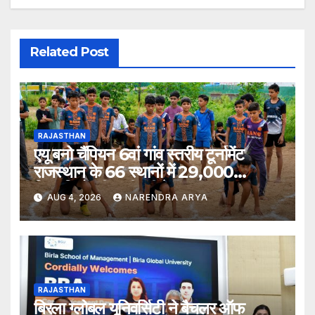
Related Post
RAJASTHAN
एयू बनो चैंपियन 6वां गांव स्तरीय टूर्नामेंट
राजस्थान के 66 स्थानों में 29,000
खिलाड़ियों की भागीदारी के साथ संपन्न हुआ
AUG 4, 2026
NARENDRA ARYA
RAJASTHAN
बिरला ग्लोबल यूनिवर्सिटी ने बैचलर ऑफ