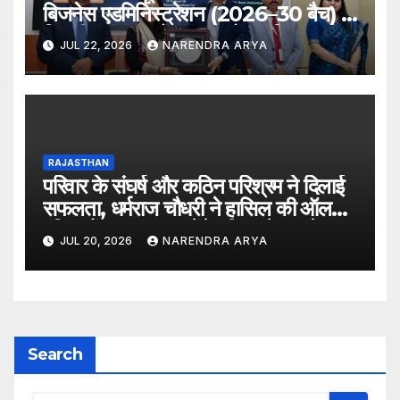
बिजनेस एडमिनिस्ट्रेशन (2026–30 बैच) के
लिए दीक्षारंभ समारोह का आयोजन किया
JUL 22, 2026
NARENDRA ARYA
RAJASTHAN
परिवार के संघर्ष और कठिन परिश्रम ने दिलाई
सफलता, धर्मराज चौधरी ने हासिल की ऑल
इंडिया रैंक 6400, बनेंगे परिवार के पहले
JUL 20, 2026
NARENDRA ARYA
डॉक्टर
Search