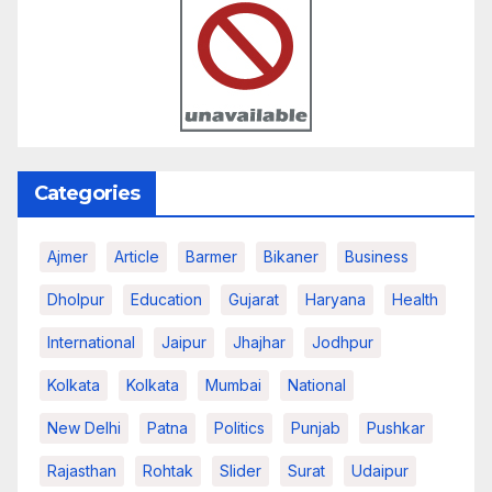
Categories
Ajmer
Article
Barmer
Bikaner
Business
Dholpur
Education
Gujarat
Haryana
Health
International
Jaipur
Jhajhar
Jodhpur
Kolkata
Kolkata
Mumbai
National
New Delhi
Patna
Politics
Punjab
Pushkar
Rajasthan
Rohtak
Slider
Surat
Udaipur