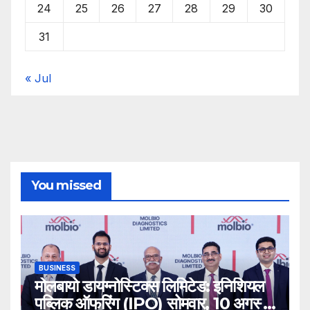
24
25
26
27
28
29
30
31
« Jul
You missed
BUSINESS
मोलबायो डायग्नोस्टिक्स लिमिटेड: इनिशियल
पब्लिक ऑफरिंग (IPO) सोमवार, 10 अगस्त,