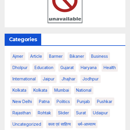
Categories
Ajmer
Article
Barmer
Bikaner
Business
Dholpur
Education
Gujarat
Haryana
Health
International
Jaipur
Jhajhar
Jodhpur
Kolkata
Kolkata
Mumbai
National
New Delhi
Patna
Politics
Punjab
Pushkar
Rajasthan
Rohtak
Slider
Surat
Udaipur
Uncategorized
कला एवं साहित्य
धर्म-आध्यात्म