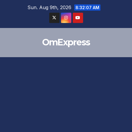
Skip
Sun. Aug 9th, 2026
8:32:07 AM
to
content
OmExpress