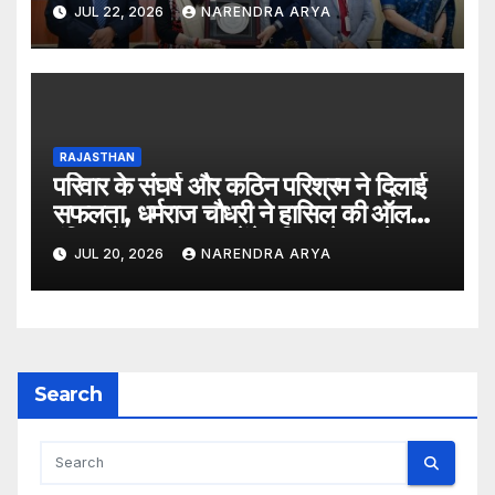
लिए दीक्षारंभ समारोह का आयोजन किया
JUL 22, 2026
NARENDRA ARYA
RAJASTHAN
परिवार के संघर्ष और कठिन परिश्रम ने दिलाई
सफलता, धर्मराज चौधरी ने हासिल की ऑल
इंडिया रैंक 6400, बनेंगे परिवार के पहले
JUL 20, 2026
NARENDRA ARYA
डॉक्टर
Search