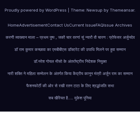
Proudly powered by WordPress
|
Theme: Newsup by
Themeansar
.
Home
Advertisement
Contact Us
Current Issue
FAQ
Issue Archives
करणी व्याख्यान माला – प्रथम पुष्प , जकौ चार वरणां सूं न्यारौ वौ चारण : प्रोफेसर अर्जुनदेव
डॉ राम कुमार कच्छावा का एमबीबीएस डॉक्टरेट की उपाधि मिलने पर हुवा सम्मान
डॉ.नरेश गोयल मीसो के अंतर्राष्ट्रीय निदेशक नियुक्त
नारी शक्ति ने महिला सम्मेलन के अंतर्गत किया केंद्रीय कानून मंत्री अर्जुन राम का सम्मान
फैशन
फोर्टी की ओर से रखी रतन टाटा के लिए श्रद्धांजलि सभा
सब खैरियत है….. मुकेश पूनिया