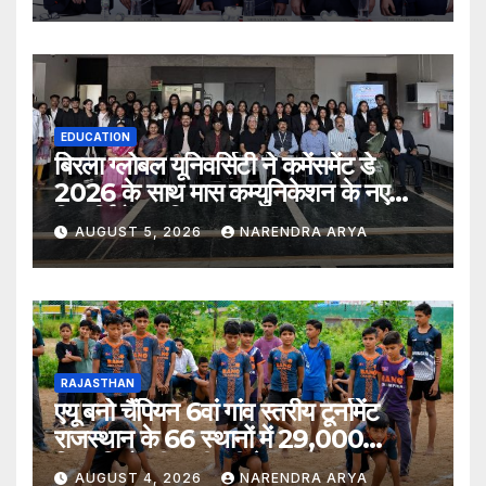
EDUCATION
बिरला ग्लोबल यूनिवर्सिटी ने कमेंसमेंट डे
2026 के साथ मास कम्युनिकेशन के नए
विद्यार्थियों का किया स्वागत
AUGUST 5, 2026
NARENDRA ARYA
RAJASTHAN
एयू बनो चैंपियन 6वां गांव स्तरीय टूर्नामेंट
राजस्थान के 66 स्थानों में 29,000
खिलाड़ियों की भागीदारी के साथ संपन्न हुआ
AUGUST 4, 2026
NARENDRA ARYA