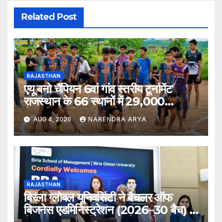
Related Post
RAJASTHAN
एयू बनो चैंपियन 6वां गांव स्तरीय टूर्नामेंट
राजस्थान के 66 स्थानों में 29,000
खिलाड़ियों की भागीदारी के साथ संपन्न हुआ
AUG 4, 2026
NARENDRA ARYA
RAJASTHAN
बिरला ग्लोबल यूनिवर्सिटी ने बैचलर ऑफ
बिजनेस एडमिनिस्ट्रेशन (2026–30 बैच) के