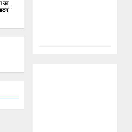
ा का
घाटन