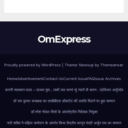
OmExpress
Proudly powered by WordPress
|
Theme: Newsup by
Themeansar
.
Home
Advertisement
Contact Us
Current Issue
FAQ
Issue Archives
करणी व्याख्यान माला – प्रथम पुष्प , जकौ चार वरणां सूं न्यारौ वौ चारण : प्रोफेसर अर्जुनदेव
डॉ राम कुमार कच्छावा का एमबीबीएस डॉक्टरेट की उपाधि मिलने पर हुवा सम्मान
डॉ.नरेश गोयल मीसो के अंतर्राष्ट्रीय निदेशक नियुक्त
नारी शक्ति ने महिला सम्मेलन के अंतर्गत किया केंद्रीय कानून मंत्री अर्जुन राम का सम्मान