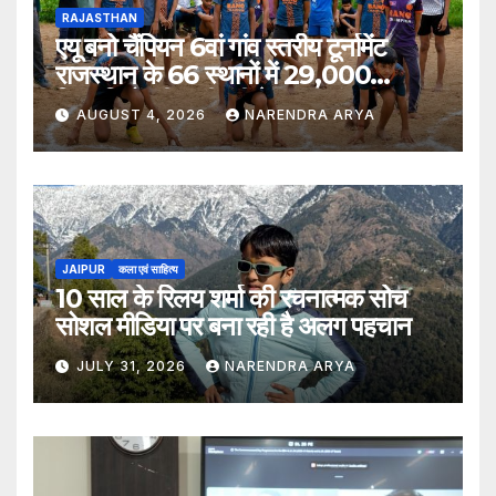
RAJASTHAN
एयू बनो चैंपियन 6वां गांव स्तरीय टूर्नामेंट
राजस्थान के 66 स्थानों में 29,000
खिलाड़ियों की भागीदारी के साथ संपन्न हुआ
AUGUST 4, 2026
NARENDRA ARYA
JAIPUR
कला एवं साहित्य
10 साल के रिलय शर्मा की रचनात्मक सोच
सोशल मीडिया पर बना रही है अलग पहचान
JULY 31, 2026
NARENDRA ARYA