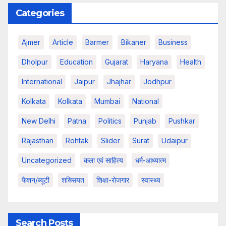
Categories
Ajmer
Article
Barmer
Bikaner
Business
Dholpur
Education
Gujarat
Haryana
Health
International
Jaipur
Jhajhar
Jodhpur
Kolkata
Kolkata
Mumbai
National
New Delhi
Patna
Politics
Punjab
Pushkar
Rajasthan
Rohtak
Slider
Surat
Udaipur
Uncategorized
कला एवं साहित्य
धर्म-आध्यात्म
फैशन/ब्यूटी
शख्सियत
शिक्षा-रोजगार
स्वास्थ्य
Search Posts