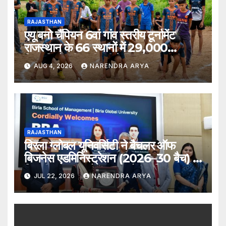
RAJASTHAN
एयू बनो चैंपियन 6वां गांव स्तरीय टूर्नामेंट
राजस्थान के 66 स्थानों में 29,000
खिलाड़ियों की भागीदारी के साथ संपन्न हुआ
AUG 4, 2026
NARENDRA ARYA
RAJASTHAN
बिरला ग्लोबल यूनिवर्सिटी ने बैचलर ऑफ
बिजनेस एडमिनिस्ट्रेशन (2026–30 बैच) के
लिए दीक्षारंभ समारोह का आयोजन किया
JUL 22, 2026
NARENDRA ARYA