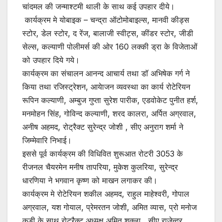
चांदमल की जन्माश्टमी थाली के साथ कई उपहार दीये।
कार्यक्रम मे योबाइक – चन्द्रा ऑटोमोबाइल्स, मानवी कीड्स
स्टोर, डेल स्टोर, द रेंज, बालाजी स्वीट्स, कींडर स्टोर, जीडी
सेल्स, कल्याणी पोलीमर्स की ओर 160 लक्की ड्रा के विजेताओं
को उपहार दिये गये।
कार्यक्रम का संचालन आनन्द आचार्य तथा डॉ अभिषेक गर्ग ने
किया तथा रजिस्ट्रेशन, आयेाजन व्यवस्था का कार्य रोटेरियन
रूपिन कल्याणी, अम्बुज गुप्ता सुरेश पारीक, एडवोकेट पुनीत हर्श,
मनमोहन सिंह, गोविन्द कल्याणी, शरद कालरा, अर्पित अग्रवाल,
अनीष अहमद, रोट्रैक्ट सुरेन्द्र जोशी , सीए अनुराग शर्मा ने
जिम्मेवारि निभाई।
इससे पूर्व कार्यक्रम की विधिवित शुरूआत रोटरी 3053 के
रीजनल चैयरमेन मनीष तापरिया, मुकेश कुलरिया, सुरेन्द्र
धारणिया ने भगवान कृष्ण को माखन लगाकर की।
कार्यक्रम मे रोटेरियन शकील अहमद, राहुल माहेश्वरी, गोपाल
अग्रवाल, यश गोयाल, प्रेमरतन जोशी, अमित व्यास, प्रो मनोज
कुड़ी के साथ रोट्रैक्ट अध्यक्ष अमित शुक्ला, सीए राजेन्द्र