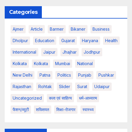
Categories
Ajmer
Article
Barmer
Bikaner
Business
Dholpur
Education
Gujarat
Haryana
Health
International
Jaipur
Jhajhar
Jodhpur
Kolkata
Kolkata
Mumbai
National
New Delhi
Patna
Politics
Punjab
Pushkar
Rajasthan
Rohtak
Slider
Surat
Udaipur
Uncategorized
कला एवं साहित्य
धर्म-आध्यात्म
फैशन/ब्यूटी
शख्सियत
शिक्षा-रोजगार
स्वास्थ्य