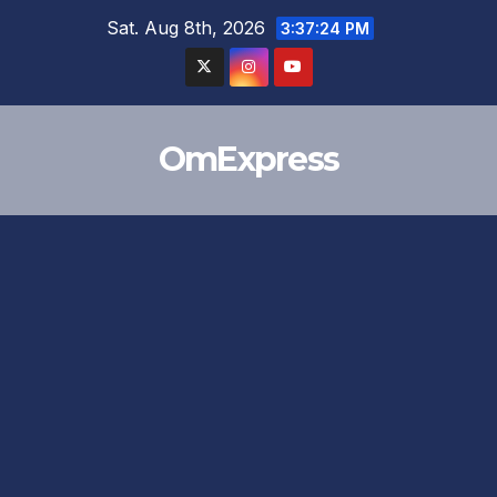
Skip
Sat. Aug 8th, 2026
3:37:25 PM
to
content
OmExpress