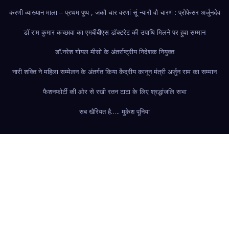
करणी व्याख्यान माला – प्रथम पुष्प , जकौ चार वरणां सूं न्यारौ वौ चारण : प्रोफेसर अर्जुनदेव
डॉ राम कुमार कच्छावा का एमबीबीएस डॉक्टरेट की उपाधि मिलने पर हुवा सम्मान
डॉ.नरेश गोयल मीसो के अंतर्राष्ट्रीय निदेशक नियुक्त
नारी शक्ति ने महिला सम्मेलन के अंतर्गत किया केंद्रीय कानून मंत्री अर्जुन राम का सम्मान
फैशन
फोर्टी की ओर से रखी रतन टाटा के लिए श्रद्धांजलि सभा
सब खैरियत है….. मुकेश पूनिया