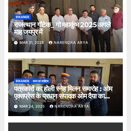
BIKANER
राजस्थान गौटेक_ गो महाकुंभ 2025 अगले
माह जयपुर में
MAR 31, 2025
NARENDRA ARYA
BIKANER
कला एवं साहित्य
पत्रकारों का होली स्नेह मिलन समारोह : ओम
एक्सप्रेस के प्रधान संपादक ओम दैया का
किया “पत्रकार गौरव” से सम्मानित
MAR 24, 2025
NARENDRA ARYA