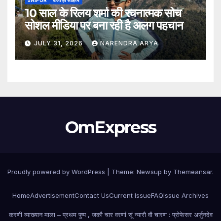
JAIPUR
कला एवं साहित्य
10 साल के रिलय शर्मा की रचनात्मक सोच
सोशल मीडिया पर बना रही है अलग पहचान
JULY 31, 2026
NARENDRA ARYA
OmExpress
Proudly powered by WordPress
|
Theme: Newsup by
Themeansar
.
Home
Advertisement
Contact Us
Current Issue
FAQ
Issue Archives
करणी व्याख्यान माला – प्रथम पुष्प , जकौ चार वरणां सूं न्यारौ वौ चारण : प्रोफेसर अर्जुनदेव