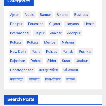
Categories
Ajmer
Article
Barmer
Bikaner
Business
Dholpur
Education
Gujarat
Haryana
Health
International
Jaipur
Jhajhar
Jodhpur
Kolkata
Kolkata
Mumbai
National
New Delhi
Patna
Politics
Punjab
Pushkar
Rajasthan
Rohtak
Slider
Surat
Udaipur
Uncategorized
कला एवं साहित्य
धर्म-आध्यात्म
फैशन/ब्यूटी
शख्सियत
शिक्षा-रोजगार
स्वास्थ्य
Search Posts