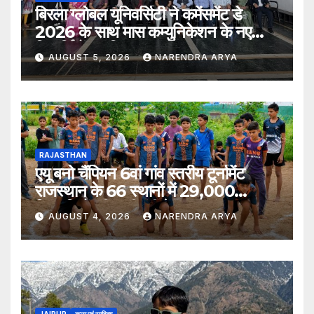
बिरला ग्लोबल यूनिवर्सिटी ने कमेंसमेंट डे
2026 के साथ मास कम्युनिकेशन के नए
विद्यार्थियों का किया स्वागत
AUGUST 5, 2026
NARENDRA ARYA
RAJASTHAN
एयू बनो चैंपियन 6वां गांव स्तरीय टूर्नामेंट
राजस्थान के 66 स्थानों में 29,000
खिलाड़ियों की भागीदारी के साथ संपन्न हुआ
AUGUST 4, 2026
NARENDRA ARYA