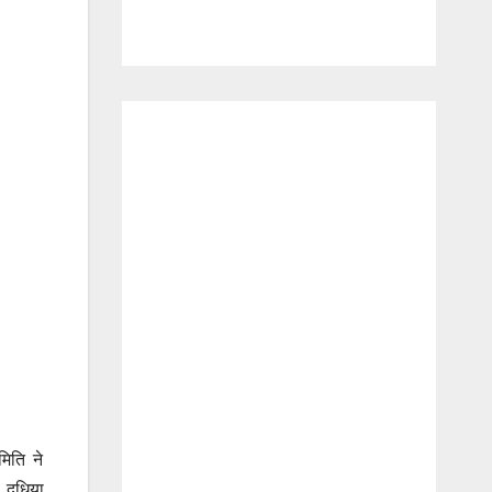
मिति ने
 दुधिया