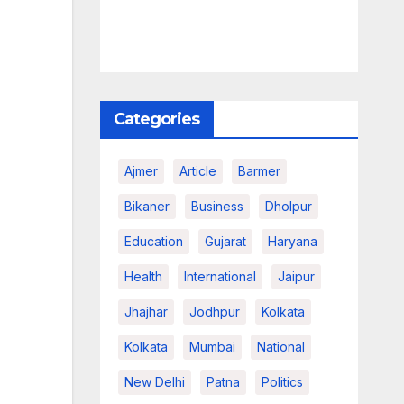
Categories
Ajmer
Article
Barmer
Bikaner
Business
Dholpur
Education
Gujarat
Haryana
Health
International
Jaipur
Jhajhar
Jodhpur
Kolkata
Kolkata
Mumbai
National
New Delhi
Patna
Politics