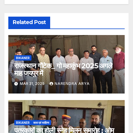
Related Post
BIKANER
राजस्थान गौटेक_ गो महाकुंभ 2025 अगले
माह जयपुर में
MAR 31, 2025
NARENDRA ARYA
BIKANER
कला एवं साहित्य
पत्रकारों का होली स्नेह मिलन समारोह : ओम