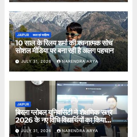
JAIPUR
कला एवं साहित्य
10 साल के रिलय शर्मा की रचनात्मक सोच
सोशल मीडिया पर बना रही है अलग पहचान
JULY 31, 2026
NARENDRA ARYA
JAIPUR
बिरला ग्लोबल यूनिवर्सिटी ने शैक्षणिक सत्र
2026 के नए विधि विद्यार्थियों का किया
स्वागत बीबीए एलएल.बी. (ऑनर्स) 2026–31
JULY 31, 2026
NARENDRA ARYA
एवं एलएल.एम. 2026–27 पाठ्यक्रमों के