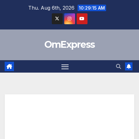
Skip
Thu. Aug 6th, 2026
10:29:16 AM
to
content
OmExpress