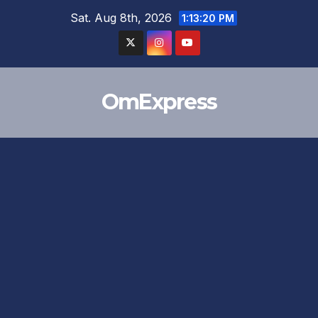
Skip
Sat. Aug 8th, 2026
1:13:21 PM
to
content
OmExpress