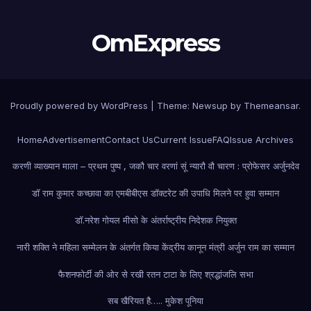
OmExpress
Proudly powered by WordPress
|
Theme: Newsup by
Themeansar
.
Home
Advertisement
Contact Us
Current Issue
FAQ
Issue Archives
करणी व्याख्यान माला – प्रथम पुष्प , जकौ चार वरणां सूं न्यारौ वौ चारण : प्रोफेसर अर्जुनदेव
डॉ राम कुमार कच्छावा का एमबीबीएस डॉक्टरेट की उपाधि मिलने पर हुवा सम्मान
डॉ.नरेश गोयल मीसो के अंतर्राष्ट्रीय निदेशक नियुक्त
नारी शक्ति ने महिला सम्मेलन के अंतर्गत किया केंद्रीय कानून मंत्री अर्जुन राम का सम्मान
फैशन
फोर्टी की ओर से रखी रतन टाटा के लिए श्रद्धांजलि सभा
सब खैरियत है….. मुकेश पूनिया