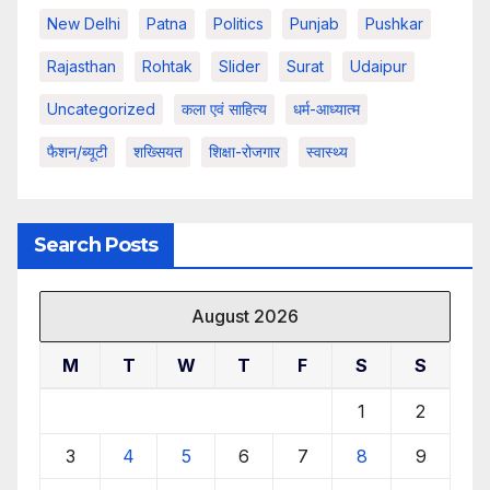
New Delhi
Patna
Politics
Punjab
Pushkar
Rajasthan
Rohtak
Slider
Surat
Udaipur
Uncategorized
कला एवं साहित्य
धर्म-आध्यात्म
फैशन/ब्यूटी
शख्सियत
शिक्षा-रोजगार
स्वास्थ्य
Search Posts
August 2026
M
T
W
T
F
S
S
1
2
3
4
5
6
7
8
9