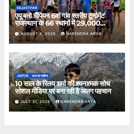
RAJASTHAN
एयू बनो चैंपियन 6वां गांव स्तरीय टूर्नामेंट
राजस्थान के 66 स्थानों में 29,000
खिलाड़ियों की भागीदारी के साथ संपन्न हुआ
AUGUST 4, 2026
NARENDRA ARYA
JAIPUR
कला एवं साहित्य
10 साल के रिलय शर्मा की रचनात्मक सोच
सोशल मीडिया पर बना रही है अलग पहचान
JULY 31, 2026
NARENDRA ARYA