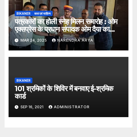
BIKANER
कला एवं साहित्य
पत्रकारों का होली स्नेह मिलन समारोह : ओम
एक्सप्रेस के प्रधान संपादक ओम दैया का
किया “पत्रकार गौरव” से सम्मानित
MAR 24, 2025
NARENDRA ARYA
BIKANER
101 श्रमिकों के शिविर में बनवाए ई-श्रमिक
कार्ड
SEP 16, 2021
ADMINISTRATOR