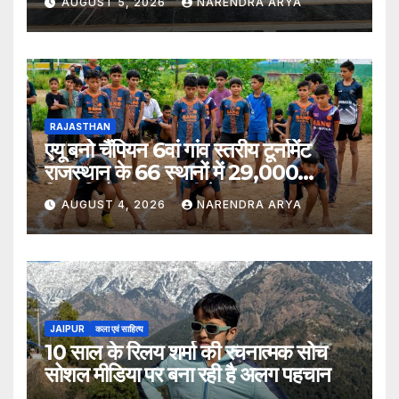
AUGUST 5, 2026
NARENDRA ARYA
RAJASTHAN
एयू बनो चैंपियन 6वां गांव स्तरीय टूर्नामेंट
राजस्थान के 66 स्थानों में 29,000
खिलाड़ियों की भागीदारी के साथ संपन्न हुआ
AUGUST 4, 2026
NARENDRA ARYA
JAIPUR
कला एवं साहित्य
10 साल के रिलय शर्मा की रचनात्मक सोच
सोशल मीडिया पर बना रही है अलग पहचान