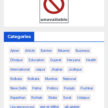
Categories
Ajmer
Article
Barmer
Bikaner
Business
Dholpur
Education
Gujarat
Haryana
Health
International
Jaipur
Jhajhar
Jodhpur
Kolkata
Kolkata
Mumbai
National
New Delhi
Patna
Politics
Punjab
Pushkar
Rajasthan
Rohtak
Slider
Surat
Udaipur
Uncategorized
कला एवं साहित्य
धर्म-आध्यात्म