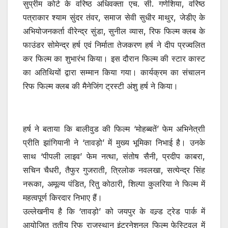
सुप्रीम कोर्ट के वरिष्ठ अधिवक्ता एच. सी. गणेशिया, वरिष्ठ
पत्राकार श्याम सुंदर तंवर, समाज सेवी सुधीर माथुर, जेडीए के
अभियोजनकर्ता वीरेन्द्र सुंडा, सुनील व्यास, रिफ फिल्म क्लब के
फाउंडर सोमेन्द्र हर्ष एवं निर्माता तेजकरण हर्ष ने दीप प्रज्वलित
कर फिल्म का शुभारंभ किया। इस दौरान फिल्म की स्टार कास्ट
का अतिथियों द्वारा सम्मान किया गया। कार्यक्रम का संचालन
रिफ फिल्म क्लब की मैनेजिंग ट्रस्टी अंशु हर्ष ने किया।
हर्ष ने बताया कि बालीवुड की फिल्म ‘मोहब्बतें’ फेम अभिनेत्राी
प्रीति झांगियानी ने ‘तावड़ो’ में मुख्य भूमिका निभाई है। उनके
साथ ‘पीपली लाइव’ फेम नत्था, संतोष सैनी, प्रदीप काबरा,
सचिन चैधरी, तैफुर गुजराती, त्रिलोक नवलखा, सत्येन्द्र सिंह
नरूका, अमूल्य पंडित, रितु कोठारी, शिल्पा कुलरिया ने फिल्म में
महत्वपूर्ण किरदार निभाए हैं।
उल्लेखनीय है कि ‘तावड़ो’ को जयपुर के वल्र्ड ट्रेड पार्क में
आयोजित तृतीय रिफ राजस्थान इंटरनेशनल फिल्म फेस्टिवल में