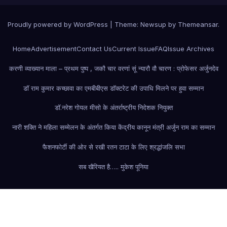
Proudly powered by WordPress
|
Theme: Newsup by
Themeansar
.
Home
Advertisement
Contact Us
Current Issue
FAQ
Issue Archives
करणी व्याख्यान माला – प्रथम पुष्प , जकौ चार वरणां सूं न्यारौ वौ चारण : प्रोफेसर अर्जुनदेव
डॉ राम कुमार कच्छावा का एमबीबीएस डॉक्टरेट की उपाधि मिलने पर हुवा सम्मान
डॉ.नरेश गोयल मीसो के अंतर्राष्ट्रीय निदेशक नियुक्त
नारी शक्ति ने महिला सम्मेलन के अंतर्गत किया केंद्रीय कानून मंत्री अर्जुन राम का सम्मान
फैशन
फोर्टी की ओर से रखी रतन टाटा के लिए श्रद्धांजलि सभा
सब खैरियत है….. मुकेश पूनिया