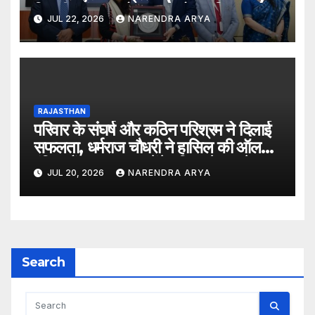
लिए दीक्षारंभ समारोह का आयोजन किया
JUL 22, 2026
NARENDRA ARYA
RAJASTHAN
परिवार के संघर्ष और कठिन परिश्रम ने दिलाई
सफलता, धर्मराज चौधरी ने हासिल की ऑल
इंडिया रैंक 6400, बनेंगे परिवार के पहले
JUL 20, 2026
NARENDRA ARYA
डॉक्टर
Search